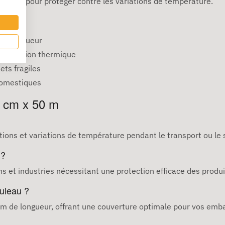
ermique pour protéger contre les variations de température.
 de longueur
 protection thermique
ets fragiles
domestiques
5 cm x 50 m
rations et variations de température pendant le transport ou le
 ?
ons et industries nécessitant une protection efficace des produi
ouleau ?
m de longueur, offrant une couverture optimale pour vos emba