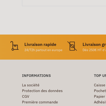
Livraison rapide
Livraison g
24/72h partout en europe
Dès 250€ HT d’
INFORMATIONS
TOP U
La société
Caisse
Protection des données
Pochet
CGV
Papier
Première commande
Adhésif