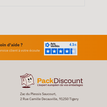
oin d'aide ?
ervice client à votre écoute
Zac du Plessis Saucourt,
2 Rue Camille Decauville, 91250 Tigery