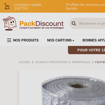
Livraison rapide
Profitez de remises sur
-
24/72H
barrés
NOS PRODUITS
NOS CARTONS
BONNES AFF
POUR VOTRE 1
ACCUEIL
/
CALAGE ET PROTECTION
/
PAPIER BULLE
/
FILM B