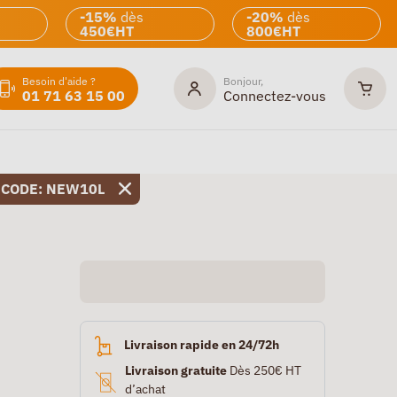
-15%
dès
-20%
dès
450€HT
800€HT
Besoin d'aide ?
Bonjour,
01 71 63 15 00
Connectez-vous
 CODE: NEW10L
Livraison rapide en 24/72h
Livraison gratuite
Dès 250€ HT
d’achat