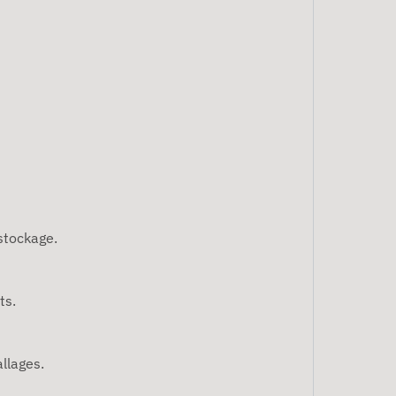
 stockage.
ts.
llages.