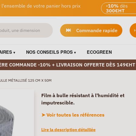
 l'ensemble de votre panier hors prix
-10%
dès
300€HT
Commande rapide
AIRES
NOS CONSEILS PROS
ECOGREEN
ÈRE COMMANDE -10% + LIVRAISON OFFERTE DÈS 149€HT
ULLE MÉTALLISÉ 125 CM X 50M
Film à bulle résistant à l'humidité et
imputrescible.
➤ Voir toutes les références
Lire la description détaillée