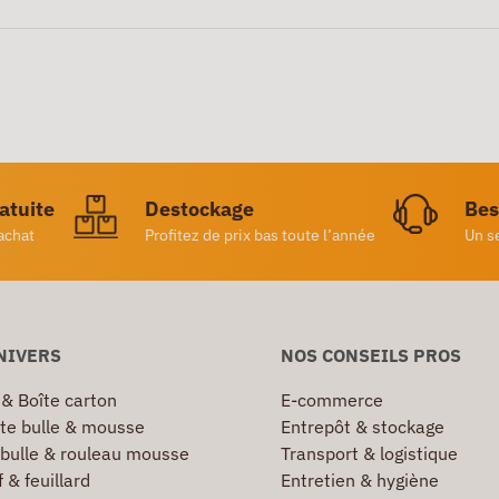
ratuite
Destockage
Bes
achat
Profitez de prix bas toute l’année
Un s
NIVERS
NOS CONSEILS PROS
 & Boîte carton
E-commerce
te bulle & mousse
Entrepôt & stockage
 bulle & rouleau mousse
Transport & logistique
 & feuillard
Entretien & hygiène