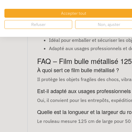
améliore la résistance et ajoute un effet th
Caractéristiques et avantages
Accepter tout
Dimensions : 125 cm de large et 50 m
Refuser
Non, ajuster
Surface métallisée pour une meilleure
Idéal pour emballer et sécuriser les obj
Adapté aux usages professionnels et 
FAQ – Film bulle métallisé 12
À quoi sert ce film bulle métallisé ?
Il protège les objets fragiles des chocs, vib
Est-il adapté aux usages professionnels
Oui, il convient pour les entrepôts, expéditi
Quelle est la longueur et la largeur du r
Le rouleau mesure 125 cm de large pour 50 