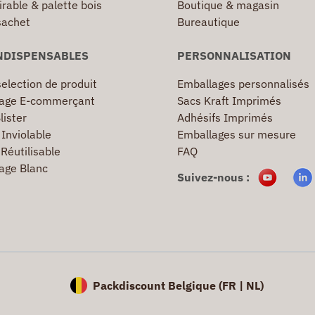
irable & palette bois
Boutique & magasin
sachet
Bureautique
NDISPENSABLES
PERSONNALISATION
election de produit
Emballages personnalisés
age E-commerçant
Sacs Kraft Imprimés
lister
Adhésifs Imprimés
Inviolable
Emballages sur mesure
Réutilisable
FAQ
age Blanc
Suivez-nous :
Packdiscount Belgique (
FR |
NL)