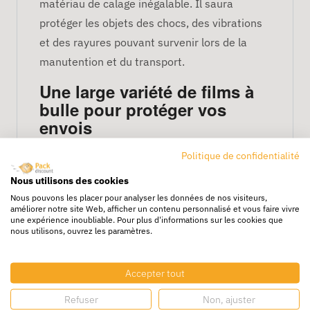
matériau de calage inégalable. Il saura
protéger les objets des chocs, des vibrations
et des rayures pouvant survenir lors de la
manutention et du transport.
Une large variété de films à
bulle pour protéger vos
envois
Politique de confidentialité
L’électricité statique est un véritable fléau
Nous utilisons des cookies
pour les composants électroniques et les
Nous pouvons les placer pour analyser les données de nos visiteurs,
matériels informatiques. Afin d’éviter toute
améliorer notre site Web, afficher un contenu personnalisé et vous faire vivre
altération de leurs fonctionnalités, nous
une expérience inoubliable. Pour plus d'informations sur les cookies que
nous utilisons, ouvrez les paramètres.
mettons à votre disposition le film à bulles
antistatiques. Ce matériau de protection est à
Accepter tout
la fois efficace contre les chocs et les
décharges électriques.
Refuser
Non, ajuster