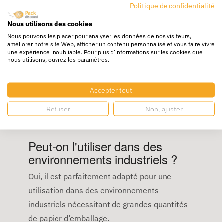
Politique de confidentialité
surfaces, flexible, économique,
recyclable
Nous utilisons des cookies
Nous pouvons les placer pour analyser les données de nos visiteurs,
FAQ
améliorer notre site Web, afficher un contenu personnalisé et vous faire vivre
une expérience inoubliable. Pour plus d'informations sur les cookies que
nous utilisons, ouvrez les paramètres.
Est-il adapté pour l'emballage
de produits lourds ?
Accepter tout
Oui, il offre une bonne résistance et est
Refuser
Non, ajuster
adapté pour emballer des produits lourds tout
en restant économique.
Peut-on l'utiliser dans des
environnements industriels ?
Oui, il est parfaitement adapté pour une
utilisation dans des environnements
industriels nécessitant de grandes quantités
de papier d’emballage.