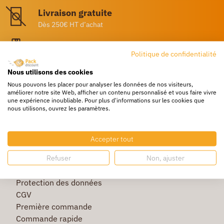
Livraison gratuite
Dès 250€ HT d’achat
Destockage
Politique de confidentialité
Profitez de prix bas toute l’année
Nous utilisons des cookies
Besoin d'aide ?
Nous pouvons les placer pour analyser les données de nos visiteurs,
Un service client à votre écoute
améliorer notre site Web, afficher un contenu personnalisé et vous faire vivre
une expérience inoubliable. Pour plus d'informations sur les cookies que
nous utilisons, ouvrez les paramètres.
Accepter tout
Refuser
Non, ajuster
La société
Protection des données
CGV
Première commande
Commande rapide