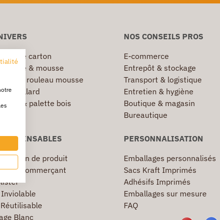
NIVERS
NOS CONSEILS PROS
 & Boîte carton
E-commerce
tialité
te bulle & mousse
Entrepôt & stockage
 bulle & rouleau mousse
Transport & logistique
notre
 & feuillard
Entretien & hygiène
irable & palette bois
Boutique & magasin
les
sachet
Bureautique
NDISPENSABLES
PERSONNALISATION
election de produit
Emballages personnalisés
age E-commerçant
Sacs Kraft Imprimés
lister
Adhésifs Imprimés
Inviolable
Emballages sur mesure
Réutilisable
FAQ
age Blanc