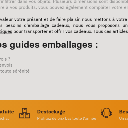
nfiltrer dans vos objets. Plusieurs dimensions sont disponible
ire à vos produits, vous pouvez également compléter votre 
leur votre présent et de faire plaisir, nous mettons à votr
vos besoins d'emballage cadeaux, nous vous proposons un
tiques
pour transporter et offrir vos cadeaux. Tous ces articles
s guides emballages :
vois ?
 envois
 toute sérénité
ratuite
Destockage
Bes
achat
Profitez de prix bas toute l’année
Un s