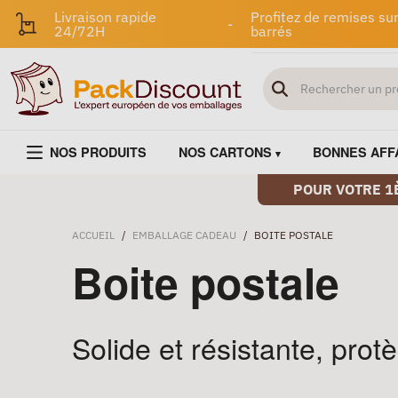
Livraison rapide
Profitez de remises sur
-
24/72H
barrés
NOS PRODUITS
NOS CARTONS
BONNES AFF
POUR VOTRE 1
ACCUEIL
/
EMBALLAGE CADEAU
/
BOITE POSTALE
Boite postale
Solide et résistante, prot