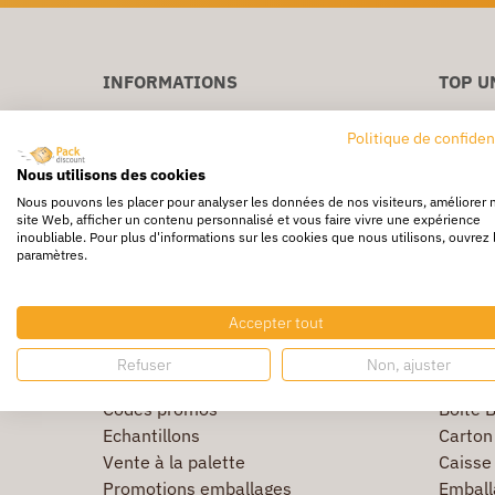
INFORMATIONS
TOP U
La société
Caisse
Politique de confiden
Protection des données
Pochet
Nous utilisons des cookies
CGV
Papier
Nous pouvons les placer pour analyser les données de nos visiteurs, améliorer 
Première commande
Adhésif
site Web, afficher un contenu personnalisé et vous faire vivre une expérience
Commande rapide
Film ét
inoubliable. Pour plus d'informations sur les cookies que nous utilisons, ouvrez 
paramètres.
Livraison
Sac & 
NOS SERVICES
NOS I
Accepter tout
Solutions Grands-comptes
Notre s
Refuser
Non, ajuster
Nos guides
Emball
Codes promos
Boite B
Echantillons
Carton 
Vente à la palette
Caisse 
Promotions emballages
Emball