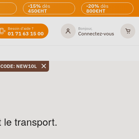
-15%
dès
-20%
dès
450€HT
800€HT
Besoin d'aide ?
Bonjour,
01 71 63 15 00
Connectez-vous
 CODE: NEW10L
 le transport.