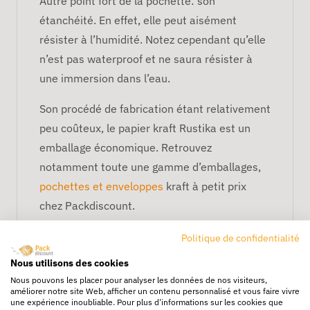
Autre point fort de la pochette: son
étanchéité. En effet, elle peut aisément
résister à l’humidité. Notez cependant qu’elle
n’est pas waterproof et ne saura résister à
une immersion dans l’eau.
Son procédé de fabrication étant relativement
peu coûteux, le papier kraft Rustika est un
emballage économique. Retrouvez
notamment toute une gamme d’emballages,
pochettes et enveloppes
kraft à petit prix
chez Packdiscount.
En plus d’être recyclable une fois en fin de vie
Politique de confidentialité
et d’être biodégradable en moins de 6 mois, la
Nous utilisons des cookies
pochette en papier kraft est réutilisable
Nous pouvons les placer pour analyser les données de nos visiteurs,
améliorer notre site Web, afficher un contenu personnalisé et vous faire vivre
plusieurs fois.
une expérience inoubliable. Pour plus d'informations sur les cookies que