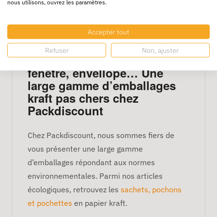
nous utilisons, ouvrez les paramètres.
Où trouver pochette-cadeau
et autres emballages en
papier kraft ? Mini pochette
Accepter tout
kraft, sac kraft grand format,
Refuser
Non, ajuster
pochette avec ou sans
fenêtre, envellope… Une
large gamme d’emballages
kraft pas chers chez
Packdiscount
Chez Packdiscount, nous sommes fiers de
vous présenter une large gamme
d’emballages répondant aux normes
environnementales. Parmi nos articles
écologiques, retrouvez les
sachets, pochons
et pochettes
en papier kraft.