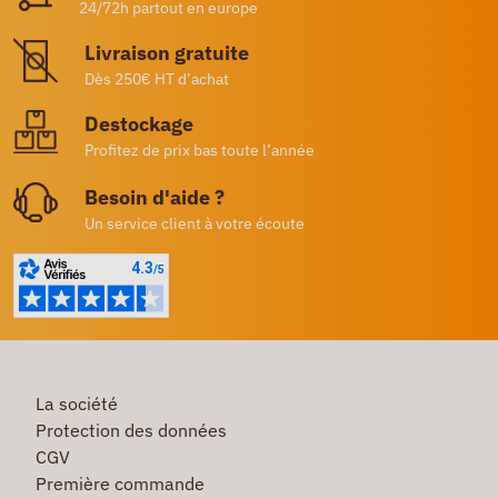
24/72h partout en europe
Livraison gratuite
Dès 250€ HT d’achat
Destockage
Profitez de prix bas toute l’année
Besoin d'aide ?
Un service client à votre écoute
La société
Protection des données
CGV
Première commande