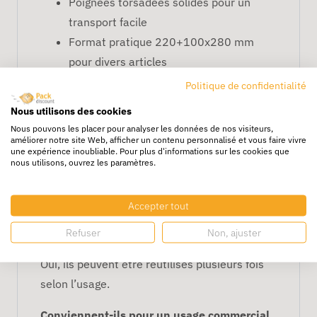
Poignées torsadées solides pour un
transport facile
Format pratique 220+100x280 mm
pour divers articles
Écologique, en papier kraft recyclé
Politique de confidentialité
FAQ – Sacs kraft éco à
Nous utilisons des cookies
poignées torsadées
Nous pouvons les placer pour analyser les données de nos visiteurs,
améliorer notre site Web, afficher un contenu personnalisé et vous faire vivre
220+100x280 mm
une expérience inoubliable. Pour plus d'informations sur les cookies que
nous utilisons, ouvrez les paramètres.
Ces sacs sont-ils résistants ?
Oui, grâce à leurs poignées torsadées solides
Accepter tout
et leur papier kraft de qualité.
Refuser
Non, ajuster
Peuvent-ils être réutilisés ?
Oui, ils peuvent être réutilisés plusieurs fois
selon l’usage.
Conviennent-ils pour un usage commercial