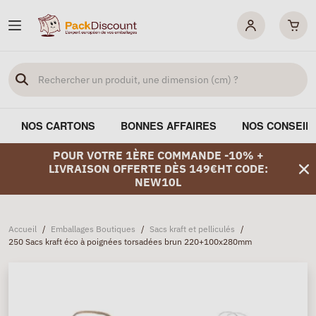
NOS CARTONS
BONNES AFFAIRES
NOS CONSEIL
POUR VOTRE 1ÈRE COMMANDE -10% +
LIVRAISON OFFERTE DÈS 149€HT CODE:
NEW10L
Accueil
/
Emballages Boutiques
/
Sacs kraft et pelliculés
/
250 Sacs kraft éco à poignées torsadées brun 220+100x280mm