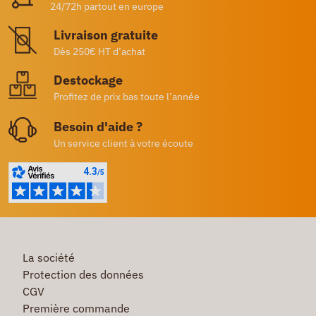
24/72h partout en europe
Livraison gratuite
Dès 250€ HT d’achat
Destockage
Profitez de prix bas toute l’année
Besoin d'aide ?
Un service client à votre écoute
La société
Protection des données
CGV
Première commande