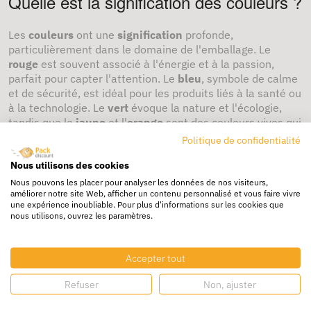
Quelle est la signification des couleurs ?
Les
couleurs
ont une
signification
profonde,
particulièrement dans le domaine de l'emballage. Le
rouge
est souvent associé à l'énergie et à la passion,
parfait pour capter l'attention. Le
bleu
, symbole de calme
et de sécurité, est idéal pour les produits liés à la santé ou
à la technologie. Le
vert
évoque la nature et l'écologie,
tandis que le
jaune
et l'
orange
sont des couleurs vives qui
stimulent l'optimisme et la créativité. Ces nuances ont un
Politique de confidentialité
impact
direct sur l'
émotion
des consommateurs,
Nous utilisons des cookies
renforçant ainsi le message de votre produit.
Nous pouvons les placer pour analyser les données de nos visiteurs,
Quels types d'emballages colorés
améliorer notre site Web, afficher un contenu personnalisé et vous faire vivre
une expérience inoubliable. Pour plus d'informations sur les cookies que
existent ?
nous utilisons, ouvrez les paramètres.
Il existe une variété d'
emballages colorés
adaptés à
Accepter tout
différents besoins. Vous pouvez opter pour un
carton
couleur,
des
papier de couleur
, des
boîtes
Refuser
Non, ajuster
personnalisées
ou encore un
rouleau de papier cadeau
.
Les
caissettes
et les
sachets
colorés sont aussi des