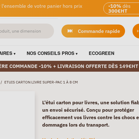
 l'ensemble de votre panier hors prix
-10%
dès
300€HT
Commande rapide
AIRES
NOS CONSEILS PROS
ECOGREEN
ÈRE COMMANDE -10% + LIVRAISON OFFERTE DÈS 149€HT
/
ETUIS CARTON LIVRE SUPER-PAC 1 À 8 CM
L'étui carton pour livres, une solution fia
un envoi sécurisé. Conçu pour protéger
efficacement vos livres contre les chocs e
dommages lors du transport.