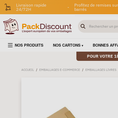
Livraison rapide
Profitez de remises sur
-
24/72H
barrés
NOS PRODUITS
NOS CARTONS
BONNES AFF
POUR VOTRE 1
ACCUEIL
/
EMBALLAGES E-COMMERCE
/
EMBALLAGES LIVRES