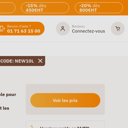
-15%
dès
-20%
dès
450€HT
800€HT
Besoin d'aide ?
Bonjour,
01 71 63 15 00
Connectez-vous
 CODE: NEW10L
ble pour
Voir les prix
t les