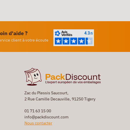
oin d'aide ?
ervice client à votre écoute
Zac du Plessis Saucourt,
2 Rue Camille Decauville, 91250 Tigery
01 71 63 15 00
info@packdiscount.com
Nous contacter