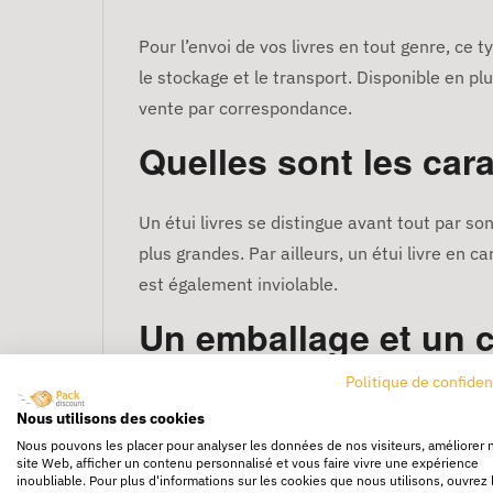
Pour l’envoi de vos livres en tout genre, ce
le stockage et le transport. Disponible en pl
vente par correspondance.
Quelles sont les cara
Un étui livres se distingue avant tout par so
plus grandes. Par ailleurs, un étui livre en c
est également inviolable.
Un emballage et un c
Politique de confiden
Il est bien de noter que ce type d’étui n’est
Nous utilisons des cookies
catalogues et documents en tout genre. Sa fo
Nous pouvons les placer pour analyser les données de nos visiteurs, améliorer 
un étui livres en guise d’emballage apporte 
site Web, afficher un contenu personnalisé et vous faire vivre une expérience
inoubliable. Pour plus d'informations sur les cookies que nous utilisons, ouvrez 