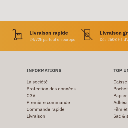
Livraison rapide
Livraison g
24/72h partout en europe
Dès 250€ HT d’
INFORMATIONS
TOP U
La société
Caisse
Protection des données
Pochet
CGV
Papier
Première commande
Adhésif
Commande rapide
Film ét
Livraison
Sac & 