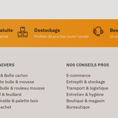
ratuite
Destockage
Bes
achat
Profitez de prix bas toute l’année
Un s
NIVERS
NOS CONSEILS PROS
 & Boîte carton
E-commerce
te bulle & mousse
Entrepôt & stockage
 bulle & rouleau mousse
Transport & logistique
 & feuillard
Entretien & hygiène
irable & palette bois
Boutique & magasin
sachet
Bureautique