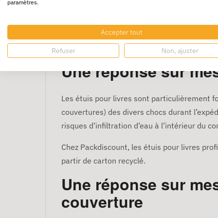
paramètres.
rapide et facile à monter ;
protection renforcée contre les chocs ;
Accepter tout
emballage optimal qui enroule parfaite
présence de rabat qui maintient effica
Refuser
Non, ajuster
Une réponse sur mesu
Les étuis pour livres sont particulièrement f
couvertures) des divers chocs durant l’expédi
risques d’infiltration d’eau à l’intérieur du c
Chez Packdiscount, les étuis pour livres profi
partir de carton recyclé.
Une réponse sur mes
couverture