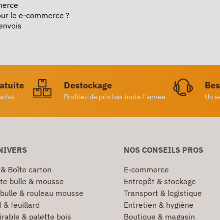
merce
ur le e-commerce ?
 envois
ratuite
Destockage
Bes
achat
Profitez de prix bas toute l’année
Un s
NIVERS
NOS CONSEILS PROS
 & Boîte carton
E-commerce
te bulle & mousse
Entrepôt & stockage
 bulle & rouleau mousse
Transport & logistique
 & feuillard
Entretien & hygiène
irable & palette bois
Boutique & magasin