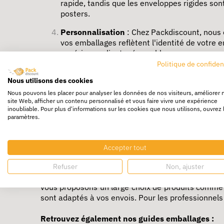
rapide, tandis que les enveloppes rigides so
posters.
Personnalisation
: Chez Packdiscount, nous 
vos emballages reflètent l'identité de votre
expérience client mémorable.
Politique de confiden
La boite carton tube : un
Nous utilisons des cookies
bouteille...) à utiliser po
Nous pouvons les placer pour analyser les données de nos visiteurs, améliorer 
site Web, afficher un contenu personnalisé et vous faire vivre une expérience
inoubliable. Pour plus d'informations sur les cookies que nous utilisons, ouvrez 
paramètres.
Vos posters, dessins et autres articles de papete
tube postal. Ce fourreau d'expédition est en carton
Le tube carton carré s'utilise comme un tube rond. 
Accepter tout
à tous les posters. Le carton ondulé protège effica
Refuser
Non, ajuster
Avec le développement des
ventes sur internet,
l
vous proposons un large choix de produits comme
sont adaptés à vos envois. Pour les professionnel
Retrouvez également nos guides emballages :