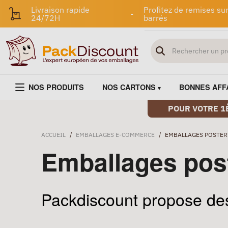
Livraison rapide
Profitez de remises sur
-
24/72H
barrés
NOS PRODUITS
NOS CARTONS
BONNES AFF
POUR VOTRE 1
ACCUEIL
/
EMBALLAGES E-COMMERCE
/
EMBALLAGES POSTER
Emballages pos
Packdiscount propose d