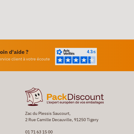
oin d'aide ?
ervice client à votre écoute
Zac du Plessis Saucourt,
2 Rue Camille Decauville, 91250 Tigery
01 71 63 15 00