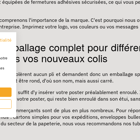
nt équipées de fermetures adhésives sécurisées, ce qui vous 
comprenons l'importance de la marque. C'est pourquoi nous of
 entreprise. Imprimez votre logo, vos couleurs ou vos message
tialité
 emballage complet pour différen
ur tous vos nouveaux colis
notre
les
rie ne tolèrent aucun pli et demandent donc un emballage spéc
. Il peut être rond, d'où son nom, mais aussi carré.
Il vous suffit d'y insérer votre poster préalablement enroulé. 
cement votre poster, qui reste bien enroulé dans son étui, san
es e-commerçants sont de plus en plus nombreux. Pour répo
 nos :
cartons simples
pour vos expéditions,
enveloppes bulle
s du secteur de la papeterie, nous vous recommandons nos tub