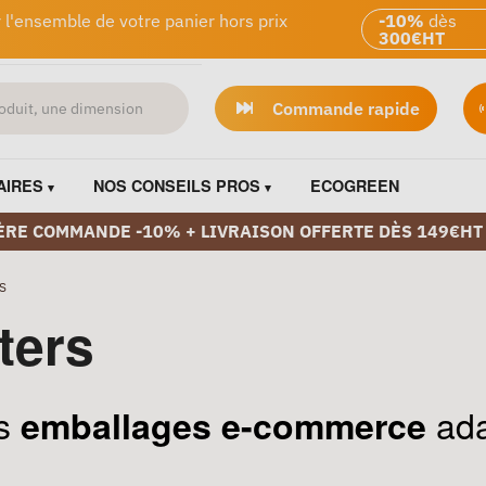
 l'ensemble de votre panier hors prix
-10%
dès
300€HT
Commande rapide
AIRES
NOS CONSEILS PROS
ECOGREEN
ÈRE COMMANDE -10% + LIVRAISON OFFERTE DÈS 149€HT
S
ters
es
ada
emballages e-commerce