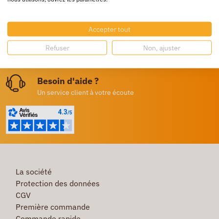
Livraison gratuite
Dès 250€ HT d’achat
Accepter tout
Destockage
Refuser
Non, ajuster
Profitez de prix bas toute l’année
Besoin d'aide ?
Un service client à votre écoute
La société
Protection des données
CGV
Première commande
Commande rapide