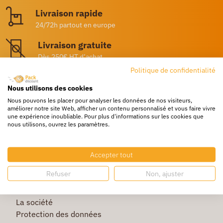
Livraison rapide
24/72h partout en europe
Livraison gratuite
Dès 250€ HT d’achat
Politique de confidentialité
Destockage
Nous utilisons des cookies
Profitez de prix bas toute l’année
Nous pouvons les placer pour analyser les données de nos visiteurs,
Besoin d'aide ?
améliorer notre site Web, afficher un contenu personnalisé et vous faire vivre
une expérience inoubliable. Pour plus d'informations sur les cookies que
Un service client à votre écoute
nous utilisons, ouvrez les paramètres.
Accepter tout
Refuser
Non, ajuster
La société
Protection des données