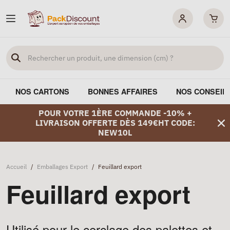
NOS CARTONS
BONNES AFFAIRES
NOS CONSEIL
POUR VOTRE 1ÈRE COMMANDE -10% +
LIVRAISON OFFERTE DÈS 149€HT CODE:
NEW10L
Accueil
/
Emballages Export
/
Feuillard export
Feuillard export
Utilisé pour le cerclage des palettes et