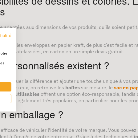
bilités de dessins et colories. 
es
adaptées aux dimensions de vos produits, qu’ils soient petits 
tialité
ge sur les enveloppes en papier kraft, de plus c’est facile et r
tes matelassées, en carton en un simple devis gratuit.
notre
 personnalisés existent ?
les
r marquer la différence et ajouter une touche unique à vos pr
s. Parmi eux, on retrouve les
boîtes
sur mesure, le
sac en pap
sacs réutilisables
offrent une option éco-responsable, tandis 
ks
sont également très populaires, en particulier pour les pro
n emballage ?
fficace de véhiculer l'identité de votre marque. Vous pouvez 
dent à l’image de votre entreprise. Grâce à des techniques d'
i