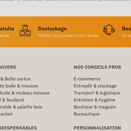
ratuite
Destockage
Bes
achat
Profitez de prix bas toute l’année
Un s
NIVERS
NOS CONSEILS PROS
 & Boîte carton
E-commerce
te bulle & mousse
Entrepôt & stockage
 bulle & rouleau mousse
Transport & logistique
 & feuillard
Entretien & hygiène
irable & palette bois
Boutique & magasin
sachet
Bureautique
NDISPENSABLES
PERSONNALISATION