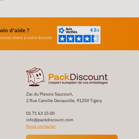
oin d'aide ?
ervice client à votre écoute
Zac du Plessis Saucourt,
2 Rue Camille Decauville, 91250 Tigery
01 71 63 15 00
info@packdiscount.com
Nous contacter