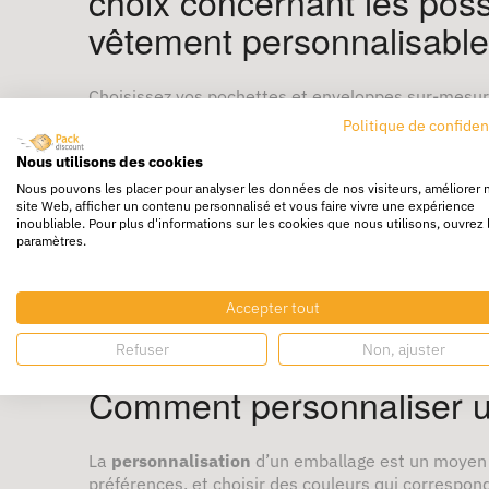
choix concernant les possi
vêtement personnalisabl
Choisissez vos pochettes et enveloppes sur-mesure 
commerce.
Politique de confiden
Il est possible d'imprimer votre logo et votre messa
Nous utilisons des cookies
votre marque, personnalisez vous-même vos pochet
Nous pouvons les placer pour analyser les données de nos visiteurs, améliorer 
site Web, afficher un contenu personnalisé et vous faire vivre une expérience
Quels types d'emballages
inoubliable. Pour plus d'informations sur les cookies que nous utilisons, ouvrez 
paramètres.
Les
emballages personnalisés
sont essentiels pou
Accepter tout
disponibles pour répondre à vos besoins spécifique
packagings
innovants qui captent l'attention. Les
Refuser
Non, ajuster
présentations soignées. Les
sachets
et les
doypac
Comment personnaliser u
La
personnalisation
d’un emballage est un moyen e
préférences, et choisir des couleurs qui correspon