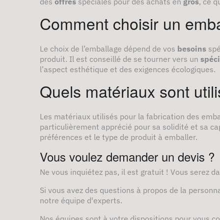
des
offres
spéciales pour des achats en
gros
, ce q
Comment choisir un emba
Le choix de l’emballage dépend de vos
besoins
spé
produit. Il est conseillé de se tourner vers un
spéci
l’aspect esthétique et des exigences écologiques.
Quels matériaux sont util
Les matériaux utilisés pour la fabrication des emba
particulièrement apprécié pour sa solidité et sa c
préférences et le type de produit à emballer.
Vous voulez demander un devis ?
Ne vous inquiétez pas, il est gratuit ! Vous serez da
Si vous avez des questions à propos de la personnal
notre équipe d'experts.
Nos équipes sont à votre dispositions pour vous co