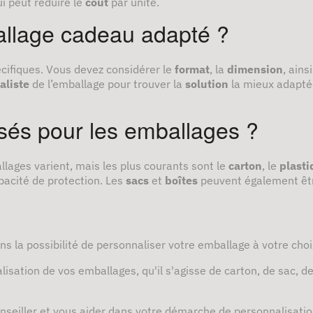
ui peut réduire le
coût
par unité.
llage cadeau adapté ?
cifiques. Vous devez considérer le
format
, la
dimension
, ains
aliste
de l’emballage pour trouver la
solution
la mieux adaptée
isés pour les emballages ?
llages varient, mais les plus courants sont le
carton
, le
plasti
apacité de protection. Les
sacs
et
boîtes
peuvent également être
ns la possibilité de personnaliser votre emballage à votre choix
isation de vos emballages, qu'il s'agisse de carton, de sac, d
nseiller et vous aider dans votre démarche de personnalisatio