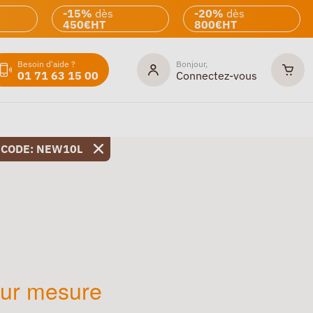
-15%
dès
-20%
dès
450€HT
800€HT
Besoin d'aide ?
Bonjour,
01 71 63 15 00
Connectez-vous
 CODE: NEW10L
sur mesure