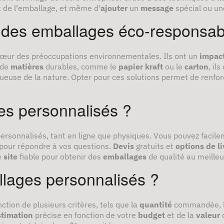
 de l'emballage, et même d'
ajouter
un
message
spécial ou un
 des emballages éco-responsab
cœur des préoccupations environnementales. Ils ont un
impac
 de
matières
durables, comme le
papier kraft
ou le
carton
, il
euse de la nature. Opter pour ces solutions permet de renfor
es personnalisés ?
ersonnalisés, tant en ligne que physiques. Vous pouvez facil
 pour répondre à vos questions.
D
evis
gratuits et
options de l
e
site
fiable pour obtenir des
emballages
de qualité au meilleur
llages personnalisés ?
ction de plusieurs critères, tels que la
quantité
commandée, 
stimation
précise en fonction de votre
budget
et de la
valeur
d