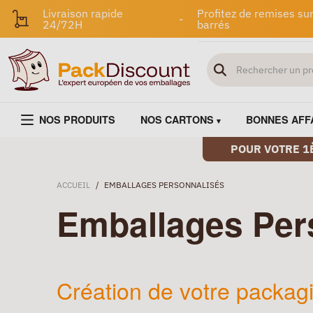
Livraison rapide
Profitez de remises sur
-
24/72H
barrés
NOS PRODUITS
NOS CARTONS
BONNES AFF
POUR VOTRE 1
ACCUEIL
/
EMBALLAGES PERSONNALISÉS
Emballages Per
Création de votre packag