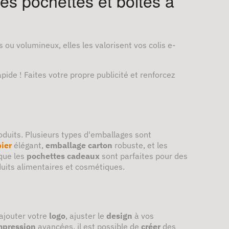
Les pochettes et boites à
ou volumineux, elles les valorisent vos colis e-
apide ! Faites votre propre publicité et renforcez
oduits. Plusieurs types d'emballages sont
ier
élégant,
emballage carton
robuste, et les
que les
pochettes cadeaux
sont parfaites pour des
duits alimentaires et cosmétiques.
ajouter votre
logo
, ajuster le
design
à vos
mpression
avancées, il est possible de
créer
des