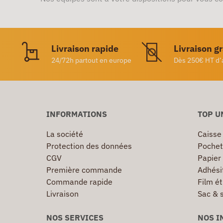
Livraison rapide
Livraison g
24/72h partout en europe
Dès 250€ HT d’
INFORMATIONS
TOP U
La société
Caisse
Protection des données
Pochet
CGV
Papier
Première commande
Adhésif
Commande rapide
Film ét
Livraison
Sac & 
NOS SERVICES
NOS I