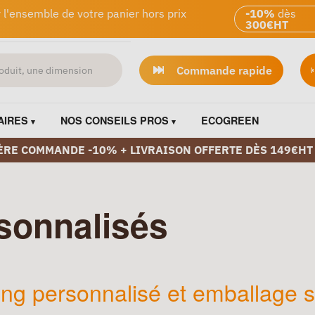
 l'ensemble de votre panier hors prix
-10%
dès
300€HT
Commande rapide
AIRES
NOS CONSEILS PROS
ECOGREEN
ÈRE COMMANDE -10% + LIVRAISON OFFERTE DÈS 149€HT
sonnalisés
ing personnalisé et emballage 