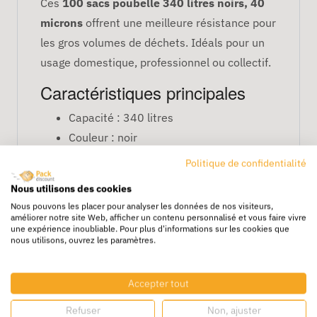
Ces
100 sacs poubelle 340 litres noirs, 40
microns
offrent une meilleure résistance pour
les gros volumes de déchets. Idéals pour un
usage domestique, professionnel ou collectif.
Caractéristiques principales
Capacité : 340 litres
Couleur : noir
Épaisseur : 40 μ
Politique de confidentialité
Quantité : 100 sacs par colis
Nous utilisons des cookies
FAQ
Nous pouvons les placer pour analyser les données de nos visiteurs,
améliorer notre site Web, afficher un contenu personnalisé et vous faire vivre
Conviennent-ils pour des déchets lourds
une expérience inoubliable. Pour plus d'informations sur les cookies que
ou humides ?
nous utilisons, ouvrez les paramètres.
Oui, l’épaisseur 40 μ permet de contenir des
Accepter tout
déchets lourds ou humides sans risque de
déchirure.
Refuser
Non, ajuster