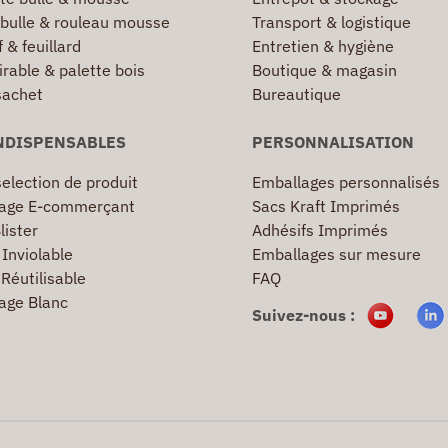
 bulle & rouleau mousse
Transport & logistique
 & feuillard
Entretien & hygiène
irable & palette bois
Boutique & magasin
sachet
Bureautique
NDISPENSABLES
PERSONNALISATION
election de produit
Emballages personnalisés
age E-commerçant
Sacs Kraft Imprimés
lister
Adhésifs Imprimés
Inviolable
Emballages sur mesure
Réutilisable
FAQ
age Blanc
Suivez-nous :