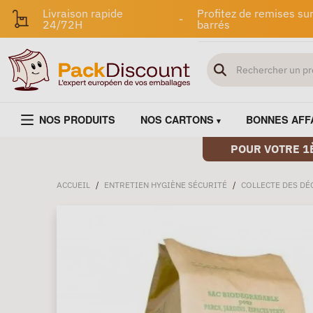
Livraison rapide
Profitez de remises sur
-
24/72H
barrés
NOS PRODUITS
NOS CARTONS
BONNES AFF
POUR VOTRE 1
ACCUEIL
/
ENTRETIEN HYGIÈNE SÉCURITÉ
/
COLLECTE DES DÉ