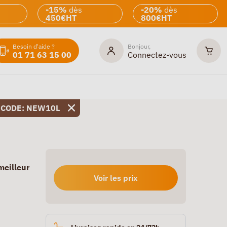
-15%
dès
-20%
dès
450€HT
800€HT
Besoin d'aide ?
Bonjour,
01 71 63 15 00
Connectez-vous
 CODE: NEW10L
meilleur
Voir les prix