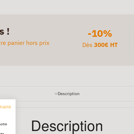
s !
-10%
re panier hors prix
Dès
300€ HT
Description
tialité
Description
notre
les