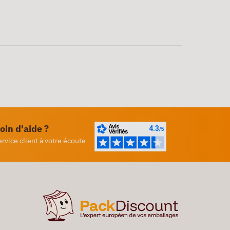
oin d'aide ?
ervice client à votre écoute