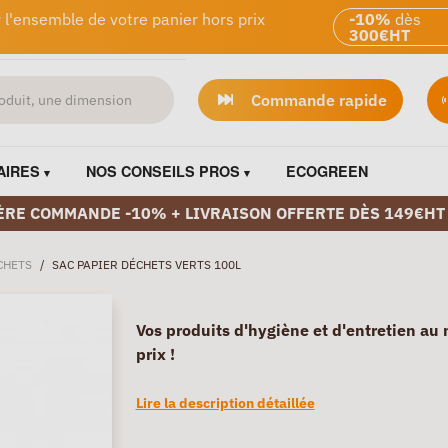
 l'ensemble de votre panier hors prix
-10%
dès
300€HT
Commande rapide
AIRES
NOS CONSEILS PROS
ECOGREEN
ÈRE COMMANDE -10% + LIVRAISON OFFERTE DÈS 149€HT
CHETS
/
SAC PAPIER DÉCHETS VERTS 100L
Vos produits d'hygiène et d'entretien au 
prix !
Lire la description détaillée