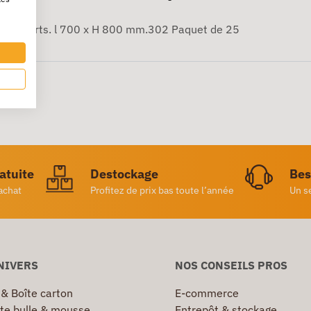
échets verts. l 700 x H 800 mm.302 Paquet de 25
ratuite
Destockage
Bes
achat
Profitez de prix bas toute l’année
Un s
NIVERS
NOS CONSEILS PROS
 & Boîte carton
E-commerce
te bulle & mousse
Entrepôt & stockage