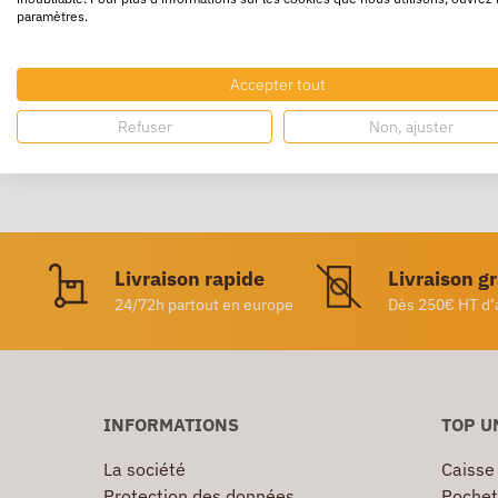
paramètres.
Sac papier Kraft écru anti humidité pour d
Accepter tout
Refuser
Non, ajuster
Livraison rapide
Livraison g
24/72h partout en europe
Dès 250€ HT d’
INFORMATIONS
TOP U
La société
Caisse
Protection des données
Pochet