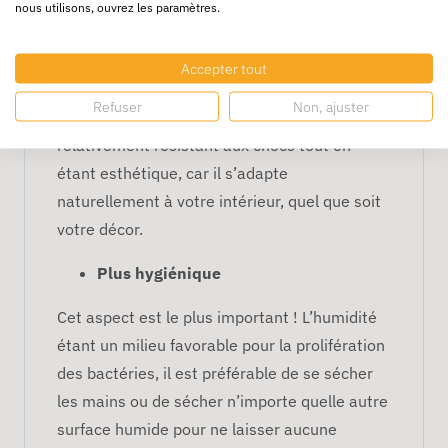
nous utilisons, ouvrez les paramètres.
Design pratique et sécurisé
Accepter tout
Fabriqué en ABS, ce distributeur est à la fois
Refuser
Non, ajuster
robuste et efficace. En effet, il est
relativement résistant aux chocs tout en
étant esthétique, car il s’adapte
naturellement à votre intérieur, quel que soit
votre décor.
Plus hygiénique
Cet aspect est le plus important ! L’humidité
étant un milieu favorable pour la prolifération
des bactéries, il est préférable de se sécher
les mains ou de sécher n’importe quelle autre
surface humide pour ne laisser aucune