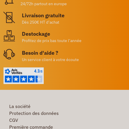
24/72h partout en europe
Livraison gratuite
Dès 250€ HT d’achat
Destockage
Profitez de prix bas toute l’année
Besoin d'aide ?
Un service client à votre écoute
La société
Protection des données
CGV
Première commande