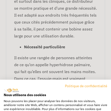
et surtout dans les cliniques, ce distributeur
se montre pratique et d’une grande nécessité.
Il est adapté aux endroits très fréquentés tels
que ceux cités précédemment puisque grâce
à sa taille, il peut contenir une bobine assez
large pour une utilisation durable.
Nécessité particulière
Il existe une rangée de personnes atteintes
de ce qu’on appelle hyperhidrose palmaire,
qui fait qu’elles ont souvent les mains moites.
Dans ce cas, l'essuie-main est vraiment
d’utilité pour leur permettre de travailler en
Politique de confidentialité
toute aise.
Nous utilisons des cookies
Avantages du distributeur
Nous pouvons les placer pour analyser les données de nos visiteurs,
améliorer notre site Web, afficher un contenu personnalisé et vous faire vivre
automatique
une expérience inoubliable. Pour plus d'informations sur les cookies que