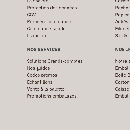
La société
Caisse
Protection des données
Pochet
CGV
Papier
Première commande
Adhésif
Commande rapide
Film ét
Livraison
Sac & 
NOS SERVICES
NOS I
Solutions Grands-comptes
Notre s
Nos guides
Emball
Codes promos
Boite B
Echantillons
Carton 
Vente à la palette
Caisse 
Promotions emballages
Emball