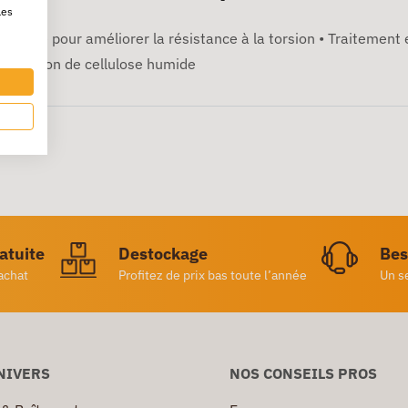
les
péciale pour améliorer la résistance à la torsion • Traitement 
Échantillon de cellulose humide
ratuite
Destockage
Bes
achat
Profitez de prix bas toute l’année
Un s
NIVERS
NOS CONSEILS PROS