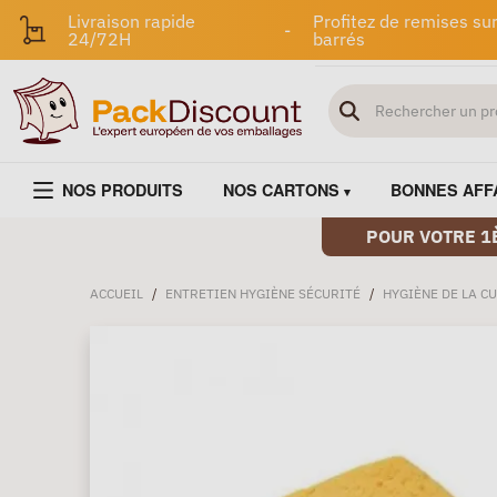
Livraison rapide
Profitez de remises sur
-
24/72H
barrés
NOS PRODUITS
NOS CARTONS
BONNES AFF
POUR VOTRE 1
ACCUEIL
/
ENTRETIEN HYGIÈNE SÉCURITÉ
/
HYGIÈNE DE LA CU