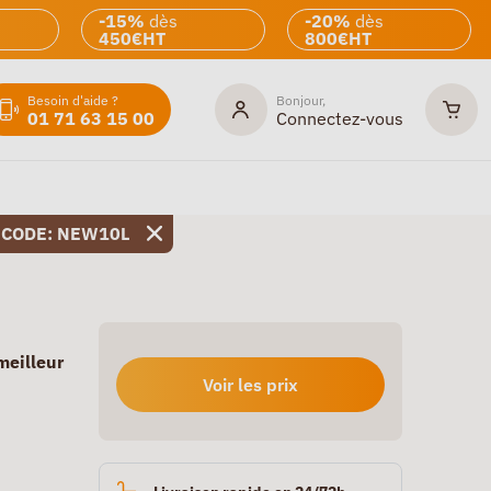
-15%
dès
-20%
dès
450€HT
800€HT
Besoin d'aide ?
Bonjour,
01 71 63 15 00
Connectez-vous
 CODE: NEW10L
meilleur
Voir les prix