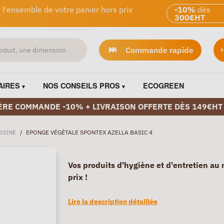
 l'ensemble de votre panier hors prix
-10%
dès
300€HT
Commande rapide
AIRES
NOS CONSEILS PROS
ECOGREEN
ÈRE COMMANDE -10% + LIVRAISON OFFERTE DÈS 149€HT
ISINE
/
EPONGE VÉGÉTALE SPONTEX AZELLA BASIC 4
Vos produits d'hygiène et d'entretien au 
prix !
Lire la description détaillée