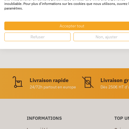
inoubliable. Pour plus d'informations sur les cookies que nous utilisons, ouvrez 
paramètres.
Éponge de cellulose naturelle avec bordure s
répondre à divers besoins institutionnels • 
Accepter tout
Refuser
Non, ajuster
Livraison rapide
Livraison g
24/72h partout en europe
Dès 250€ HT d’
INFORMATIONS
TOP U