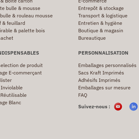
 & Boîte carton
E-commerce
te bulle & mousse
Entrepôt & stockage
 bulle & rouleau mousse
Transport & logistique
 & feuillard
Entretien & hygiène
irable & palette bois
Boutique & magasin
sachet
Bureautique
NDISPENSABLES
PERSONNALISATION
election de produit
Emballages personnalisés
age E-commerçant
Sacs Kraft Imprimés
lister
Adhésifs Imprimés
Inviolable
Emballages sur mesure
Réutilisable
FAQ
age Blanc
Suivez-nous :