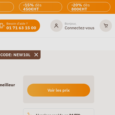
-15%
dès
-20%
dès
450€HT
800€HT
Besoin d'aide ?
Bonjour,
01 71 63 15 00
Connectez-vous
 CODE: NEW10L
meilleur
Voir les prix