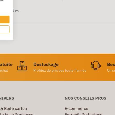
3 x 0,14 m.
ratuite
Destockage
Bes
achat
Profitez de prix bas toute l’année
Un s
NIVERS
NOS CONSEILS PROS
 & Boîte carton
E-commerce
te bulle & mousse
Entrepôt & stockage