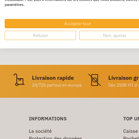
paramètres.
Abrasif récurant en fibre nylon et polyester. 
Accepter tout
Refuser
Non, ajuster
Livraison rapide
Livraison g
24/72h partout en europe
Dès 250€ HT d’
INFORMATIONS
TOP U
La société
Caisse
Protection des données
Pochet