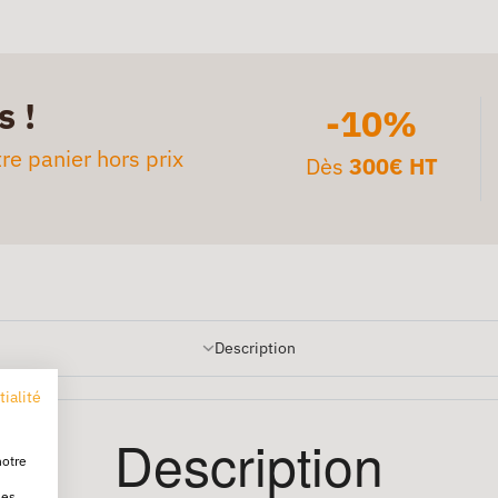
s !
-10%
re panier hors prix
Dès
300€ HT
Description
tialité
Description
notre
les