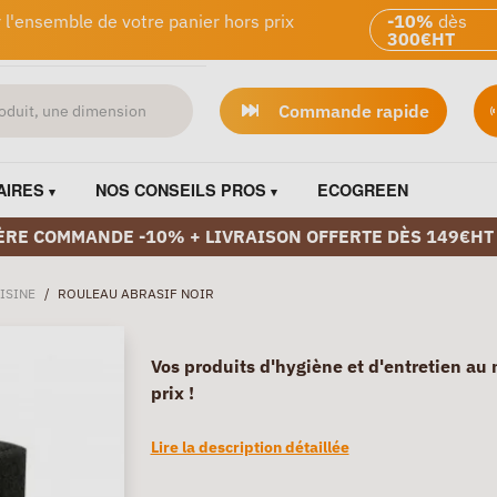
 l'ensemble de votre panier hors prix
-10%
dès
300€HT
Commande rapide
AIRES
NOS CONSEILS PROS
ECOGREEN
ÈRE COMMANDE -10% + LIVRAISON OFFERTE DÈS 149€HT
ISINE
/
ROULEAU ABRASIF NOIR
Vos produits d'hygiène et d'entretien au 
prix !
Lire la description détaillée