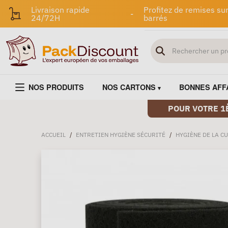
Livraison rapide
Profitez de remises sur
-
24/72H
barrés
NOS PRODUITS
NOS CARTONS
BONNES AFF
POUR VOTRE 1
ACCUEIL
/
ENTRETIEN HYGIÈNE SÉCURITÉ
/
HYGIÈNE DE LA CU