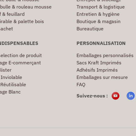
 bulle & rouleau mousse
Transport & logistique
 & feuillard
Entretien & hygiène
irable & palette bois
Boutique & magasin
sachet
Bureautique
NDISPENSABLES
PERSONNALISATION
election de produit
Emballages personnalisés
age E-commerçant
Sacs Kraft Imprimés
lister
Adhésifs Imprimés
Inviolable
Emballages sur mesure
Réutilisable
FAQ
age Blanc
Suivez-nous :