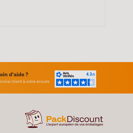
oin d'aide ?
ervice client à votre écoute