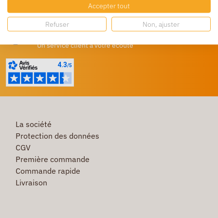
Destockage
Accepter tout
Profitez de prix bas toute l’année
Refuser
Non, ajuster
Besoin d'aide ?
Un service client à votre écoute
La société
Protection des données
CGV
Première commande
Commande rapide
Livraison