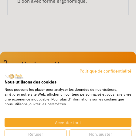
Bidon avec forme ergonomique.
Livraison rapide
Politique de confidentialité
24/72h partout en europe
Nous utilisons des cookies
Livraison gratuite
Nous pouvons les placer pour analyser les données de nos visiteurs,
Dès 250€ HT d’achat
améliorer notre site Web, afficher un contenu personnalisé et vous faire vivre
une expérience inoubliable. Pour plus d'informations sur les cookies que
Destockage
nous utilisons, ouvrez les paramètres.
Profitez de prix bas toute l’année
Besoin d'aide ?
Accepter tout
Un service client à votre écoute
Refuser
Non, ajuster