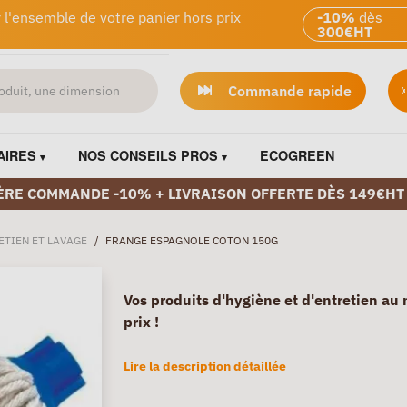
 l'ensemble de votre panier hors prix
-10%
dès
300€HT
Commande rapide
AIRES
NOS CONSEILS PROS
ECOGREEN
ÈRE COMMANDE -10% + LIVRAISON OFFERTE DÈS 149€HT
ETIEN ET LAVAGE
/
FRANGE ESPAGNOLE COTON 150G
Vos produits d'hygiène et d'entretien au 
prix !
Lire la description détaillée