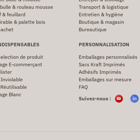
 bulle & rouleau mousse
Transport & logistique
 & feuillard
Entretien & hygiène
irable & palette bois
Boutique & magasin
sachet
Bureautique
NDISPENSABLES
PERSONNALISATION
election de produit
Emballages personnalisés
age E-commerçant
Sacs Kraft Imprimés
lister
Adhésifs Imprimés
Inviolable
Emballages sur mesure
Réutilisable
FAQ
age Blanc
Suivez-nous :