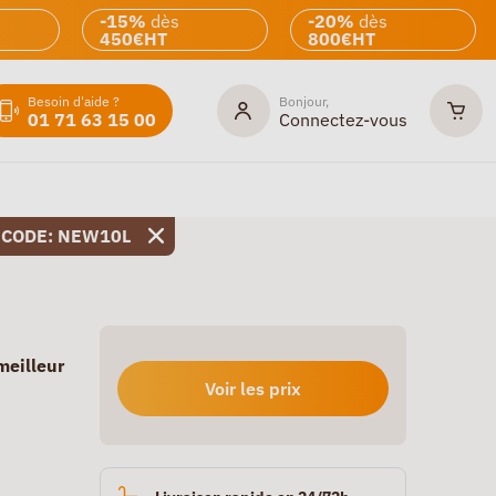
-15%
dès
-20%
dès
450€HT
800€HT
Besoin d'aide ?
Bonjour,
01 71 63 15 00
Connectez-vous
 CODE: NEW10L
meilleur
Voir les prix