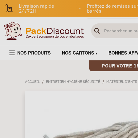
Livraison rapide
Profitez de remises sur
-
24/72H
barrés
NOS PRODUITS
NOS CARTONS
BONNES AFF
POUR VOTRE 1
ACCUEIL
/
ENTRETIEN HYGIÈNE SÉCURITÉ
/
MATÉRIEL D'ENTR