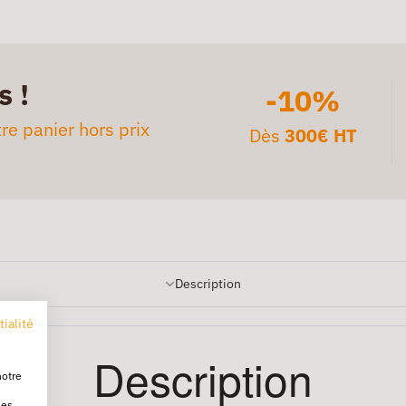
s !
-10%
re panier hors prix
Dès
300€ HT
Description
tialité
Description
notre
les