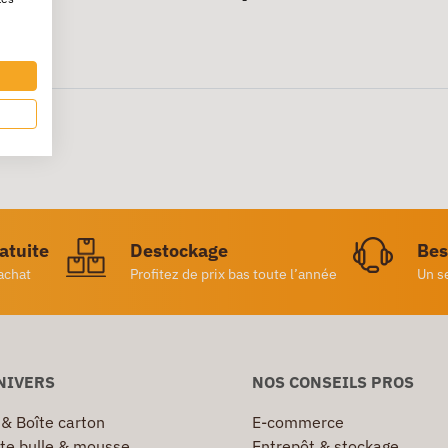
ratuite
Destockage
Bes
achat
Profitez de prix bas toute l’année
Un s
NIVERS
NOS CONSEILS PROS
 & Boîte carton
E-commerce
te bulle & mousse
Entrepôt & stockage