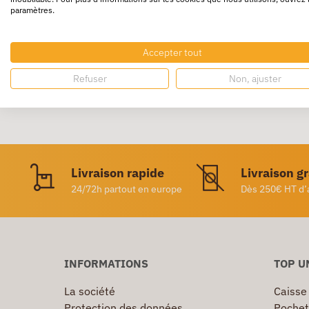
paramètres.
Avec douille à vis.
Accepter tout
Refuser
Non, ajuster
Livraison rapide
Livraison g
24/72h partout en europe
Dès 250€ HT d’
INFORMATIONS
TOP U
La société
Caisse
Protection des données
Pochet