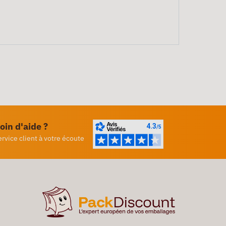
oin d'aide ?
ervice client à votre écoute