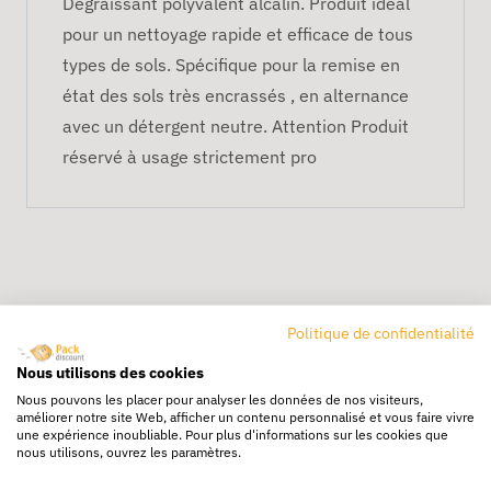
Dégraissant polyvalent alcalin. Produit idéal
pour un nettoyage rapide et efficace de tous
types de sols. Spécifique pour la remise en
état des sols très encrassés , en alternance
avec un détergent neutre. Attention Produit
réservé à usage strictement pro
Politique de confidentialité
Nous utilisons des cookies
Livraison rapide
Nous pouvons les placer pour analyser les données de nos visiteurs,
24/72h partout en europe
améliorer notre site Web, afficher un contenu personnalisé et vous faire vivre
une expérience inoubliable. Pour plus d'informations sur les cookies que
Livraison gratuite
nous utilisons, ouvrez les paramètres.
Dès 250€ HT d’achat