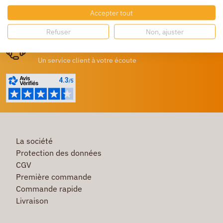
Accepter tout
Destockage
Profitez de prix bas toute l’année
Refuser
Non, ajuster
Besoin d'aide ?
Un service client à votre écoute
La société
Protection des données
CGV
Première commande
Commande rapide
Livraison