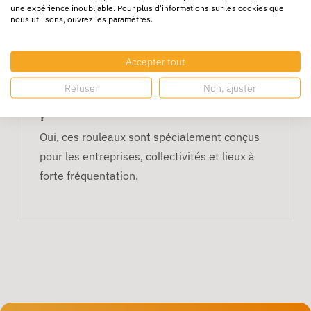
une expérience inoubliable. Pour plus d'informations sur les cookies que
nous utilisons, ouvrez les paramètres.
Convient-il pour les distributeurs géants ?
Oui, ce format est compatible avec la plupart
Accepter tout
des distributeurs papier rouleau géant.
Refuser
Non, ajuster
Est-ce adapté pour un usage professionnel
?
Oui, ces rouleaux sont spécialement conçus
pour les entreprises, collectivités et lieux à
forte fréquentation.