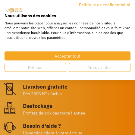
Politique de confidentialité
Nous utilisons des cookies
Nous pouvons les placer pour analyser les données de nos visiteurs,
améliorer notre site Web, afficher un contenu personnalisé et vous faire vivre
une expérience inoubliable. Pour plus d'informations sur les cookies que
nous utilisons, ouvrez les paramètres.
Accepter tout
Livraison rapide
Refuser
Non, ajuster
24/72h partout en europe
Livraison gratuite
Dès 250€ HT d’achat
Destockage
Profitez de prix bas toute l’année
Besoin d'aide ?
Un service client à votre écoute