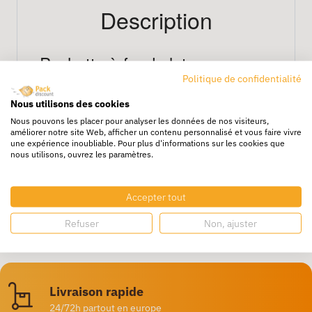
Description
Pochette à fond plat avec
double fermeture auto-adhésive
Politique de confidentialité
permanente 36x10x56+11 cm
Nous utilisons des cookies
Nous pouvons les placer pour analyser les données de nos visiteurs,
améliorer notre site Web, afficher un contenu personnalisé et vous faire vivre
La
pochette à fond plat avec
une expérience inoubliable. Pour plus d'informations sur les cookies que
nous utilisons, ouvrez les paramètres.
Accepter tout
Refuser
Non, ajuster
Livraison rapide
24/72h partout en europe