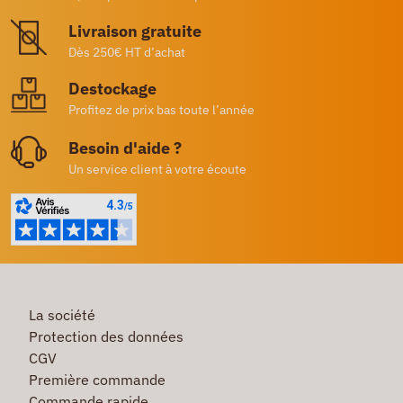
Livraison gratuite
Dès 250€ HT d’achat
Destockage
Profitez de prix bas toute l’année
Besoin d'aide ?
Un service client à votre écoute
La société
Protection des données
CGV
Première commande
Commande rapide