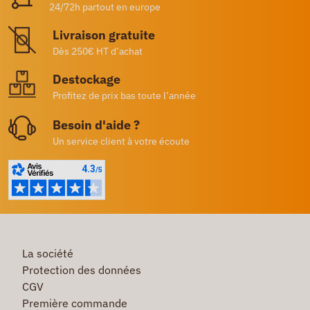
24/72h partout en europe
Livraison gratuite
Dès 250€ HT d’achat
Destockage
Profitez de prix bas toute l’année
Besoin d'aide ?
Un service client à votre écoute
La société
Protection des données
CGV
Première commande