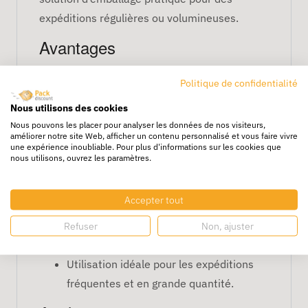
expéditions régulières ou volumineuses.
Avantages
Fermeture auto-adhésive permanente
Politique de confidentialité
pour une sécurité accrue.
Nous utilisons des cookies
Dimensions de
30x8x43+5 cm
pour un
Nous pouvons les placer pour analyser les données de nos visiteurs,
large éventail de produits.
améliorer notre site Web, afficher un contenu personnalisé et vous faire vivre
une expérience inoubliable. Pour plus d'informations sur les cookies que
Conception à fond plat permettant un
nous utilisons, ouvrez les paramètres.
stockage efficace et une protection
fiable.
Accepter tout
Facile à fermer sans besoin d'outils
supplémentaires, idéale pour un
Refuser
Non, ajuster
emballage rapide.
Utilisation idéale pour les expéditions
fréquentes et en grande quantité.