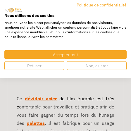
dévidoir plastique, mais en plus solide,
Politique de confidentialité
retrouvez le dérouleur en acier. Si vous
Nous utilisons des cookies
souhaitez vous procurer un dérouleur plus
Nous pouvons les placer pour analyser les données de nos visiteurs,
robuste, le modèle en acier est idéal.
améliorer notre site Web, afficher un contenu personnalisé et vous faire vivre
une expérience inoubliable. Pour plus d'informations sur les cookies que
nous utilisons, ouvrez les paramètres.
Enfin, le modèle le plus économique :
l’embout dérouleur
. Composé de deux
Accepter tout
poignées en plastique, cet accessoire a
l’avantage d’être peu encombrant et facile à
Refuser
Non, ajuster
manipuler.
Ce
dévidoir acier
de film étirable est très
c
onfortable pour travailler, et pratique afin de
vous faire gagner du temps lors du filmage
des
palettes
.
Il est fabriqué pour un usage