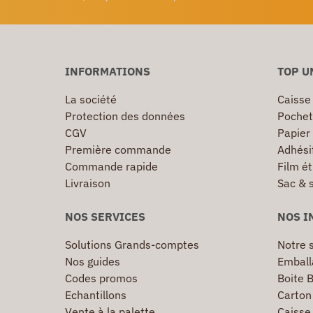
INFORMATIONS
TOP U
La société
Caisse
Protection des données
Pochet
CGV
Papier
Première commande
Adhésif
Commande rapide
Film ét
Livraison
Sac & 
NOS SERVICES
NOS I
Solutions Grands-comptes
Notre s
Nos guides
Emball
Codes promos
Boite B
Echantillons
Carton 
Vente à la palette
Caisse 