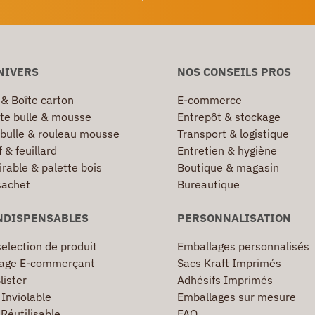
NIVERS
NOS CONSEILS PROS
 & Boîte carton
E-commerce
te bulle & mousse
Entrepôt & stockage
 bulle & rouleau mousse
Transport & logistique
 & feuillard
Entretien & hygiène
irable & palette bois
Boutique & magasin
sachet
Bureautique
NDISPENSABLES
PERSONNALISATION
election de produit
Emballages personnalisés
age E-commerçant
Sacs Kraft Imprimés
lister
Adhésifs Imprimés
Inviolable
Emballages sur mesure
Réutilisable
FAQ