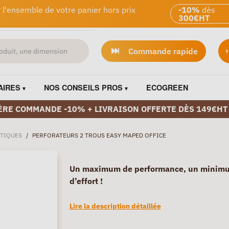
 l'ensemble de votre panier hors prix
-10%
dès
300€HT
Commande rapide
AIRES
NOS CONSEILS PROS
ECOGREEN
ÈRE COMMANDE -10% + LIVRAISON OFFERTE DÈS 149€HT
TIQUES
/
PERFORATEURS 2 TROUS EASY MAPED OFFICE
Un maximum de performance, un minim
d’effort !
Lire la description détaillée