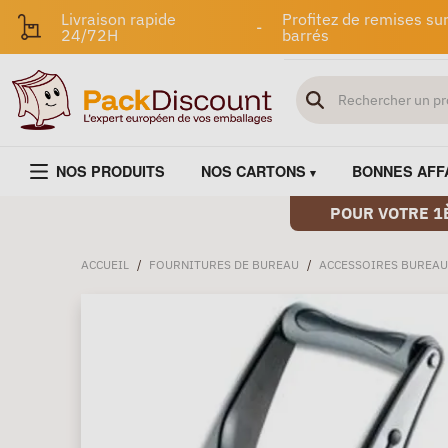
Livraison rapide
Profitez de remises sur
-
24/72H
barrés
NOS PRODUITS
NOS CARTONS
BONNES AFF
POUR VOTRE 1
ACCUEIL
/
FOURNITURES DE BUREAU
/
ACCESSOIRES BUREAU