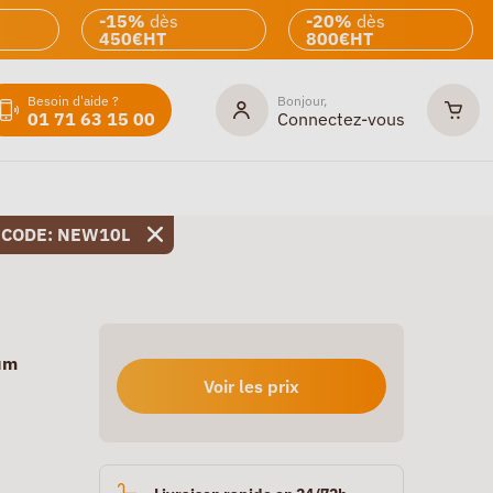
-15%
dès
-20%
dès
450€HT
800€HT
Besoin d'aide ?
Bonjour,
01 71 63 15 00
Connectez-vous
 CODE: NEW10L
um
Voir les prix