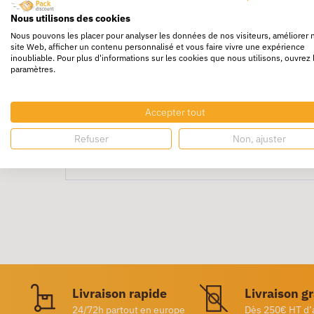
Nous utilisons des cookies
Les
perforateurs 2 trous Easy MAPED OFFIC
Nous pouvons les placer pour analyser les données de nos visiteurs, améliorer 
site Web, afficher un contenu personnalisé et vous faire vivre une expérience
La réduction de l’
effort est diminué de 50 
inoubliable. Pour plus d'informations sur les cookies que nous utilisons, ouvrez 
Cette
fourniture
est équipé d'un
système ant
paramètres.
de confettis
à ouverture facile.
Le centrage se fait simplement et précisemen
Accepter tout
L'écartement est de
8 cm.
Refuser
Non, ajuster
Disponbible en noir.
Livraison rapide
Livraison g
24/72h partout en europe
Dès 250€ HT d’