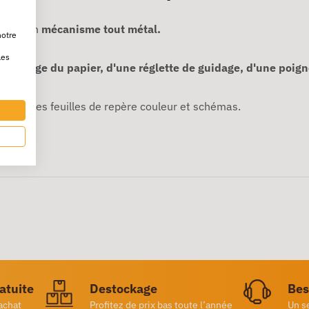
E
est un
mécanisme tout métal.
notre
%.
les
iblocage du papier, d'une réglette de guidage, d'une poign
t par les feuilles de repère couleur et schémas.
ratuite
Destockage
Bes
achat
Profitez de prix bas toute l’année
Un s