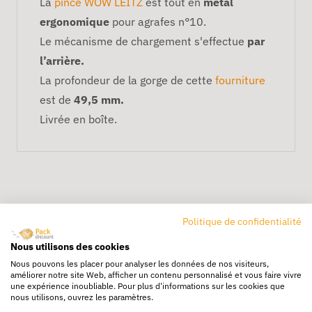
La
pince WOW LEITZ
est tout en
metal
ergonomique
pour agrafes n°10.
Le mécanisme de chargement s'effectue
par
l’arrière.
La profondeur de la gorge de cette
fourniture
est de
49,5 mm.
Livrée en boîte.
Politique de confidentialité
Nous utilisons des cookies
Livraison rapide
Nous pouvons les placer pour analyser les données de nos visiteurs,
améliorer notre site Web, afficher un contenu personnalisé et vous faire vivre
24/72h partout en europe
une expérience inoubliable. Pour plus d'informations sur les cookies que
nous utilisons, ouvrez les paramètres.
Livraison gratuite