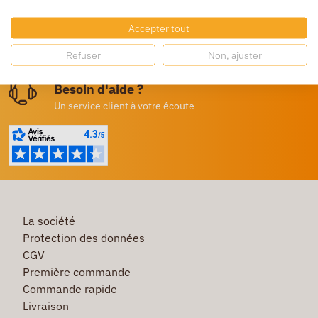
Dès 250€ HT d’achat
Accepter tout
Destockage
Refuser
Non, ajuster
Profitez de prix bas toute l’année
Besoin d'aide ?
Un service client à votre écoute
La société
Protection des données
CGV
Première commande
Commande rapide
Livraison