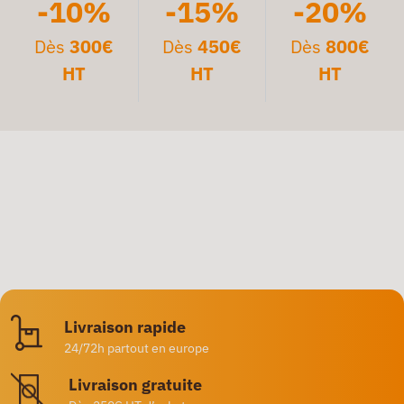
-10%
-15%
-20%
Dès
300€
Dès
450€
Dès
800€
HT
HT
HT
Livraison rapide
24/72h partout en europe
Livraison gratuite