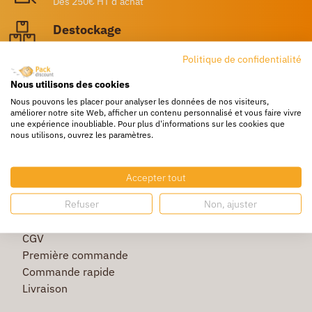
Dès 250€ HT d’achat
Destockage
Profitez de prix bas toute l’année
Politique de confidentialité
Besoin d'aide ?
Nous utilisons des cookies
Un service client à votre écoute
Nous pouvons les placer pour analyser les données de nos visiteurs,
améliorer notre site Web, afficher un contenu personnalisé et vous faire vivre
une expérience inoubliable. Pour plus d'informations sur les cookies que
nous utilisons, ouvrez les paramètres.
Accepter tout
Refuser
Non, ajuster
La société
Protection des données
CGV
Première commande
Commande rapide
Livraison