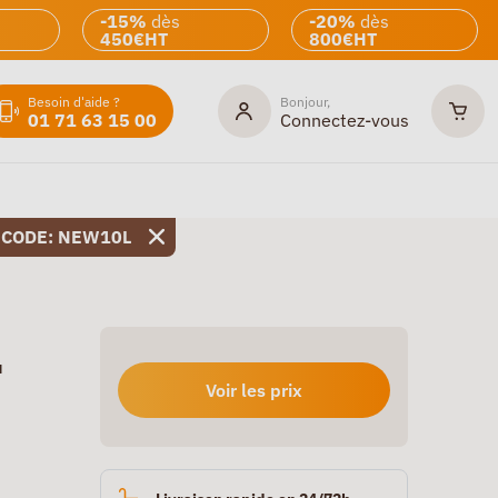
-15%
dès
-20%
dès
450€HT
800€HT
Besoin d'aide ?
Bonjour,
01 71 63 15 00
Connectez-vous
 CODE: NEW10L
u
Voir les prix