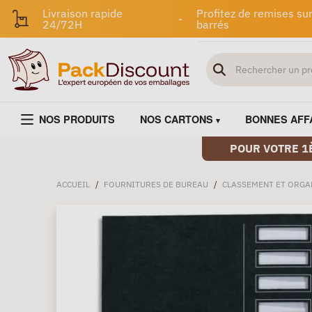
Livraison rapide
Profitez de remises sur
-
24/72H
barrés
NOS PRODUITS
NOS CARTONS
BONNES AFF
POUR VOTRE 1
ACCUEIL
/
FOURNITURES DE BUREAU
/
CLASSEMENT ET ORGA