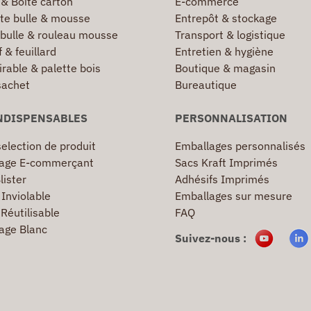
 & Boîte carton
E-commerce
te bulle & mousse
Entrepôt & stockage
 bulle & rouleau mousse
Transport & logistique
 & feuillard
Entretien & hygiène
irable & palette bois
Boutique & magasin
sachet
Bureautique
NDISPENSABLES
PERSONNALISATION
election de produit
Emballages personnalisés
age E-commerçant
Sacs Kraft Imprimés
lister
Adhésifs Imprimés
Inviolable
Emballages sur mesure
Réutilisable
FAQ
age Blanc
Suivez-nous :