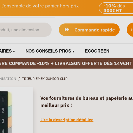
 l'ensemble de votre panier hors prix
-10%
dès
300€HT
Commande rapide
AIRES
NOS CONSEILS PROS
ECOGREEN
ÈRE COMMANDE -10% + LIVRAISON OFFERTE DÈS 149€HT
NISATION
/
TRIEUR EMEY-JUNIOR CLIP
Vos fournitures de bureau et papeterie a
meilleur prix !
Lire la description détaillée