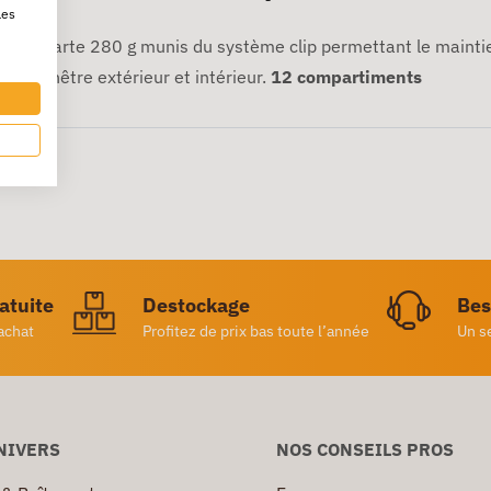
les
lore en carte 280 g munis du système clip permettant le main
le fenêtre extérieur et intérieur.
12 compartiments
ratuite
Destockage
Bes
achat
Profitez de prix bas toute l’année
Un s
NIVERS
NOS CONSEILS PROS