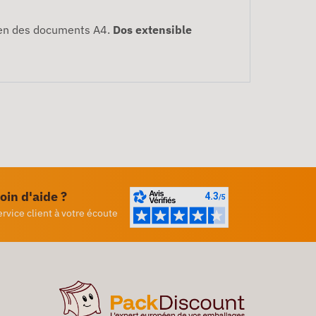
tien des documents A4.
Dos extensible
oin d'aide ?
ervice client à votre écoute