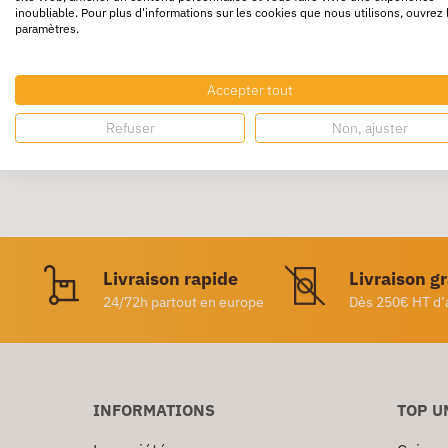
inoubliable. Pour plus d'informations sur les cookies que nous utilisons, ouvrez 
paramètres.
En carte lustrée 4,8/10e. Intérieur multico
renforcé
. Repères numériques imprimés, doub
Accepter tout
Refuser
Non, ajuster
Livraison rapide
Livraison g
24/72h partout en europe
Dès 250€ HT d’
INFORMATIONS
TOP U