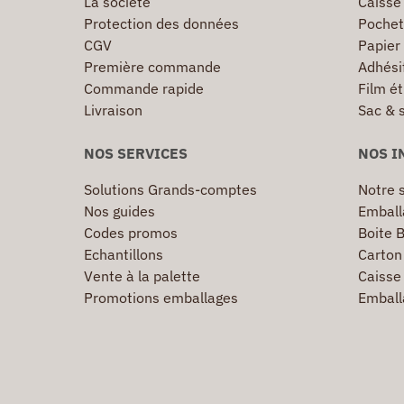
La société
Caisse
Protection des données
Pochet
CGV
Papier
Première commande
Adhésif
Commande rapide
Film ét
Livraison
Sac & 
NOS SERVICES
NOS I
Solutions Grands-comptes
Notre s
Nos guides
Emball
Codes promos
Boite B
Echantillons
Carton 
Vente à la palette
Caisse 
Promotions emballages
Emball