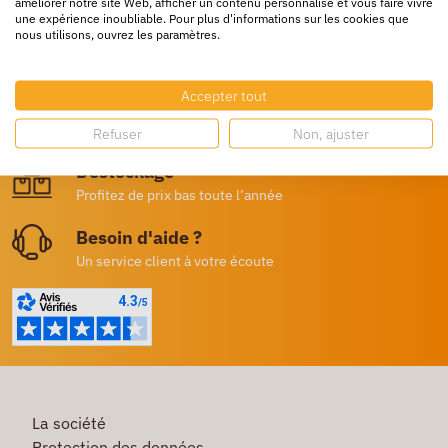
améliorer notre site Web, afficher un contenu personnalisé et vous faire vivre
une expérience inoubliable. Pour plus d'informations sur les cookies que
nous utilisons, ouvrez les paramètres.
Livraison rapide
24/72h partout en europe
Accepter tout
Livraison gratuite
Dès 250€ HT d’achat
Refuser
Non, ajuster
Destockage
Profitez de prix bas toute l’année
Besoin d'aide ?
Un service client à votre écoute
La société
Protection des données