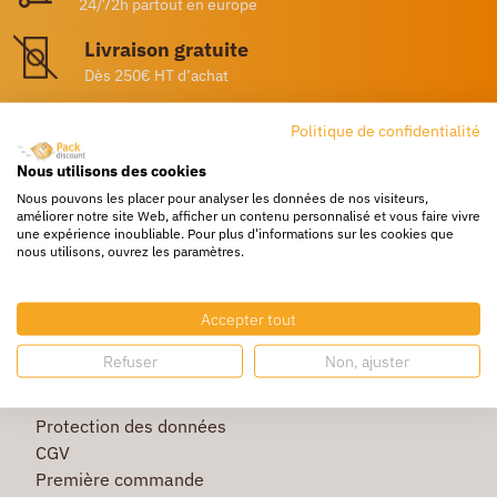
24/72h partout en europe
Livraison gratuite
Dès 250€ HT d’achat
Destockage
Politique de confidentialité
Profitez de prix bas toute l’année
Nous utilisons des cookies
Besoin d'aide ?
Nous pouvons les placer pour analyser les données de nos visiteurs,
améliorer notre site Web, afficher un contenu personnalisé et vous faire vivre
Un service client à votre écoute
une expérience inoubliable. Pour plus d'informations sur les cookies que
nous utilisons, ouvrez les paramètres.
Accepter tout
Refuser
Non, ajuster
La société
Protection des données
CGV
Première commande