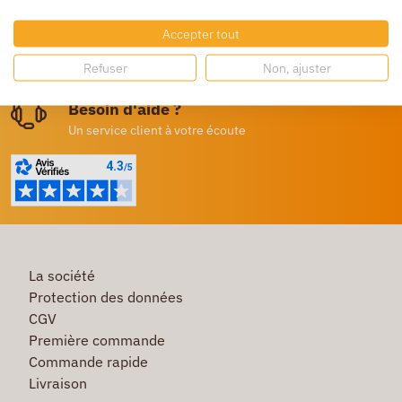
Dès 250€ HT d’achat
Accepter tout
Destockage
Refuser
Non, ajuster
Profitez de prix bas toute l’année
Besoin d'aide ?
Un service client à votre écoute
La société
Protection des données
CGV
Première commande
Commande rapide
Livraison