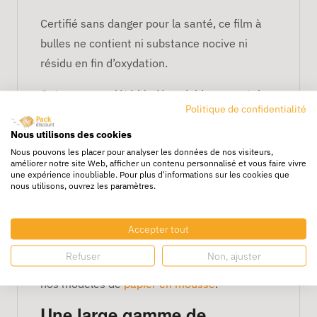
Certifié sans danger pour la santé, ce film à
bulles ne contient ni substance nocive ni
résidu en fin d’oxydation.
Outre sa propriété biodégradable, ce matelas
Politique de confidentialité
protecteur garde les produits fragiles loin des
chocs et des vibrations. Véritable poids
Nous utilisons des cookies
Nous pouvons les placer pour analyser les données de nos visiteurs,
plume, cet élément de calage a l’avantage de
améliorer notre site Web, afficher un contenu personnalisé et vous faire vivre
ne pas alourdir les frais de port pour un envoi
une expérience inoubliable. Pour plus d'informations sur les cookies que
nous utilisons, ouvrez les paramètres.
à moindre coût.
Et pour une protection plus efficace contre les
Accepter tout
rayures, notamment pour les objets à surface
Refuser
Non, ajuster
délicate, n’hésitez pas à vous tourner vers
nos modèles de
papier en mousse
.
Une large gamme de