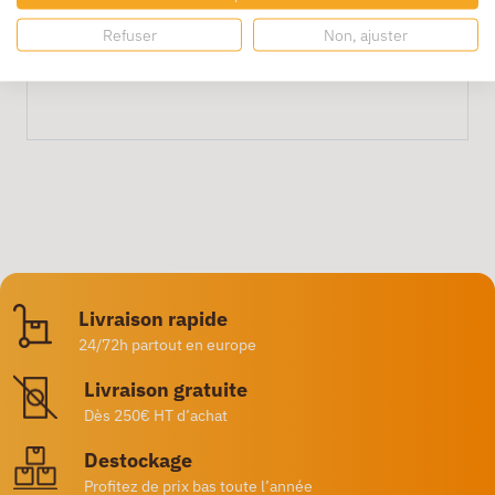
Convient-elle à un usage professionnel ?
Refuser
Non, ajuster
Oui, parfaite pour travaux légers nécessitant
précision et fiabilité.
Livraison rapide
24/72h partout en europe
Livraison gratuite
Dès 250€ HT d’achat
Destockage
Profitez de prix bas toute l’année