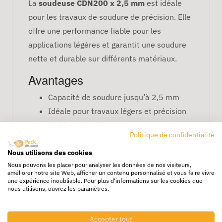
La
soudeuse CDN200 x 2,5 mm
est idéale
pour les travaux de soudure de précision. Elle
offre une performance fiable pour les
applications légères et garantit une soudure
nette et durable sur différents matériaux.
Avantages
Capacité de soudure jusqu’à 2,5 mm
Idéale pour travaux légers et précision
Fiable et durable pour usage
Politique de confidentialité
professionnel
Nous utilisons des cookies
FAQ – Soudeuse CDN200 x
Nous pouvons les placer pour analyser les données de nos visiteurs,
2,5 mm
améliorer notre site Web, afficher un contenu personnalisé et vous faire vivre
une expérience inoubliable. Pour plus d'informations sur les cookies que
nous utilisons, ouvrez les paramètres.
Quelle épaisseur peut-elle souder ?
Jusqu’à 2,5 mm de matériau.
Accepter tout