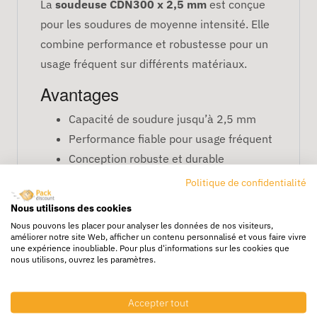
La
soudeuse CDN300 x 2,5 mm
est conçue
pour les soudures de moyenne intensité. Elle
combine performance et robustesse pour un
usage fréquent sur différents matériaux.
Avantages
Capacité de soudure jusqu’à 2,5 mm
Performance fiable pour usage fréquent
Conception robuste et durable
Politique de confidentialité
FAQ – Soudeuse CDN300 x
2,5 mm
Nous utilisons des cookies
Nous pouvons les placer pour analyser les données de nos visiteurs,
Quelle est sa capacité de soudure ?
améliorer notre site Web, afficher un contenu personnalisé et vous faire vivre
une expérience inoubliable. Pour plus d'informations sur les cookies que
Elle peut souder des matériaux jusqu’à 2,5
nous utilisons, ouvrez les paramètres.
mm d’épaisseur.
Peut-elle être utilisée quotidiennement ?
Accepter tout