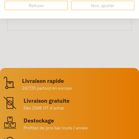
Oui, sa robustesse la rend adaptée à un usage
Refuser
Non, ajuster
fréquent en atelier ou chantier.
Livraison rapide
24/72h partout en europe
Livraison gratuite
Dès 250€ HT d’achat
Destockage
Profitez de prix bas toute l’année