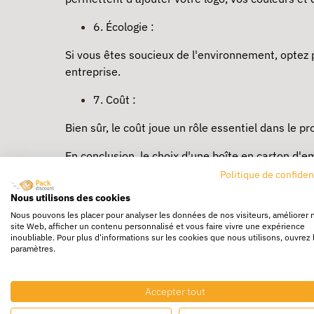
6. Écologie :
Si vous êtes soucieux de l'environnement, optez 
entreprise.
7. Coût :
Bien sûr, le coût joue un rôle essentiel dans le pr
En conclusion, le choix d'une boîte en carton d'e
clients. En tenant compte des critères mentionné
Politique de confiden
entreprise. N'oubliez pas que l'emballage ne se l
Nous utilisons des cookies
pour votre marque.
Nous pouvons les placer pour analyser les données de nos visiteurs, améliorer 
site Web, afficher un contenu personnalisé et vous faire vivre une expérience
Découvrez notr
inoubliable. Pour plus d'informations sur les cookies que nous utilisons, ouvrez 
paramètres.
Caisse Carton et Boîte
Accepter tout
Optez pou