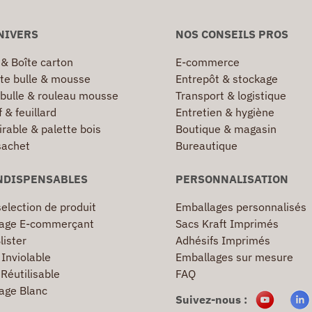
NIVERS
NOS CONSEILS PROS
 & Boîte carton
E-commerce
te bulle & mousse
Entrepôt & stockage
 bulle & rouleau mousse
Transport & logistique
 & feuillard
Entretien & hygiène
irable & palette bois
Boutique & magasin
sachet
Bureautique
NDISPENSABLES
PERSONNALISATION
election de produit
Emballages personnalisés
age E-commerçant
Sacs Kraft Imprimés
lister
Adhésifs Imprimés
Inviolable
Emballages sur mesure
Réutilisable
FAQ
age Blanc
Suivez-nous :