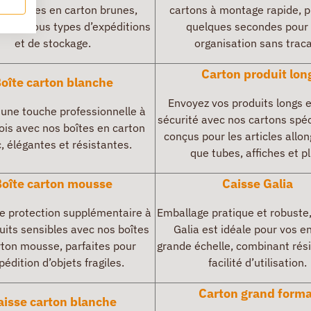
os boîtes en carton brunes,
cartons à montage rapide, p
s pour tous types d’expéditions
quelques secondes pour
et de stockage.
organisation sans traca
Carton
produit lon
oîte carton blanche
Envoyez vos produits longs 
 une touche professionnelle à
sécurité avec nos cartons spé
ois avec nos boîtes en carton
conçus pour les articles allon
, élégantes et résistantes.
que tubes, affiches et pl
oîte carton mousse
Caisse
Galia
ne protection supplémentaire à
Emballage pratique et robuste,
uits sensibles avec nos boîtes
Galia est idéale pour vos e
rton mousse, parfaites pour
grande échelle, combinant rés
pédition d’objets fragiles.
facilité d’utilisation.
Carton grand forma
aisse carton blanche