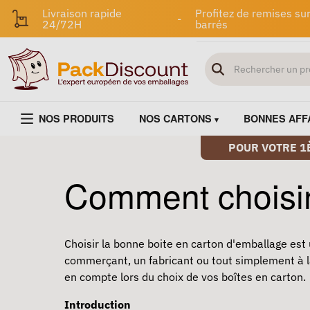
Livraison rapide
Profitez de remises sur
-
24/72H
barrés
NOS PRODUITS
NOS CARTONS
BONNES AFF
POUR VOTRE 1
Comment choisir 
Choisir la bonne
boite en carton
d'emballage est u
commerçant, un fabricant ou tout simplement à la
en compte lors du choix de vos boîtes en carton.
Introduction