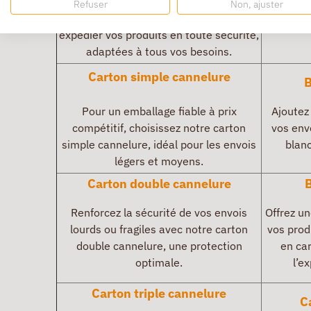
Découvrez notre sélection de caisses en
Refuser
Non, ajuster
avec n
carton et boîtes pour protéger et
parfaite
expédier vos produits en toute sécurité,
adaptées à tous vos besoins.
Carton simple cannelure
B
Pour un emballage fiable à prix
Ajoutez
compétitif, choisissez notre carton
vos env
simple cannelure, idéal pour les envois
blanc
légers et moyens.
Carton double cannelure
B
Renforcez la sécurité de vos envois
Offrez u
lourds ou fragiles avec notre carton
vos prod
double cannelure, une protection
en ca
optimale.
l’ex
Carton triple cannelure
C