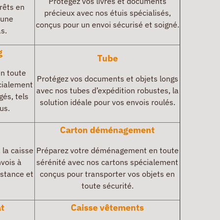
Protégez vos livres et documents
rêts en
précieux avec nos étuis spécialisés,
 une
conçus pour un envoi sécurisé et soigné.
s.
g
Tube
en toute
Protégez vos documents et objets longs
cialement
avec nos tubes d’expédition robustes, la
gés, tels
solution idéale pour vos envois roulés.
us.
Carton déménagement
 la caisse
Préparez votre déménagement en toute
nvois à
sérénité avec nos cartons spécialement
istance et
conçus pour transporter vos objets en
toute sécurité.
t
Caisse vêtements