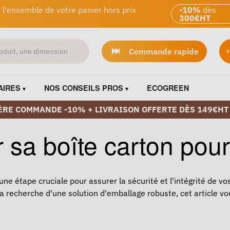
 l'ensemble de votre panier hors prix
-10%
dès
300€HT
Commande rapide
AIRES
NOS CONSEILS PROS
ECOGREEN
ÈRE COMMANDE -10% + LIVRAISON OFFERTE DÈS 149€HT
sa boîte carton pour
ne étape cruciale pour assurer la sécurité et l'intégrité de vo
 recherche d'une solution d'emballage robuste, cet article vo