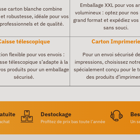
Emballage XXL pour vos ar
sse carton blanche combine
volumineux : optez pour nos
et robustesse, idéale pour vos
grand format et expédiez vos
professionnels et de qualité.
sans souci.
Caisse télescopique
Carton Imprimeri
tion flexible pour vos envois :
Pour un envoi sécurisé d
sse télescopique s’adapte à la
impressions, choisissez notr
 vos produits pour un emballage
spécialement conçu pour le t
sécurisé.
des produits d’imprimer
ratuite
Destockage
Bes
achat
Profitez de prix bas toute l’année
Un s