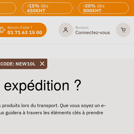
-15%
dès
-20%
dès
450€HT
800€HT
Besoin d'aide ?
Bonjour,
01 71 63 15 00
Connectez-vous
 CODE: NEW10L
 expédition ?
s produits lors du transport. Que vous soyez un e-
us guidera à travers les éléments clés à prendre