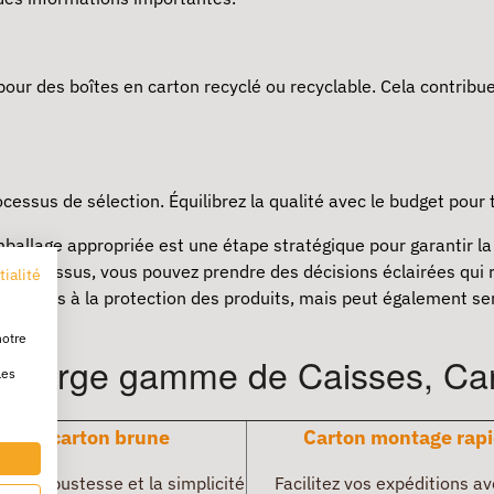
pour des boîtes en carton recyclé ou recyclable. Cela contribu
ocessus de sélection. Équilibrez la qualité avec le budget pour 
mballage appropriée est une étape stratégique pour garantir la 
s ci-dessus, vous pouvez prendre des décisions éclairées qui
tialité
imite pas à la protection des produits, mais peut également se
notre
e large gamme de Caisses, Cart
les
Boîte carton brune
Carton montage rap
r la robustesse et la simplicité
Facilitez vos expéditions a