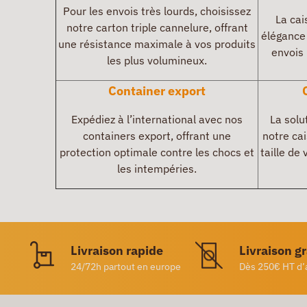
Pour les envois très lourds, choisissez
La cai
notre carton triple cannelure, offrant
élégance 
une résistance maximale à vos produits
envois 
les plus volumineux.
Container export
Expédiez à l’international avec nos
La solu
containers export, offrant une
notre cai
protection optimale contre les chocs et
taille de
les intempéries.
Livraison rapide
Livraison g
24/72h partout en europe
Dès 250€ HT d’