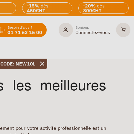
-15%
dès
-20%
dès
450€HT
800€HT
Besoin d'aide ?
Bonjour,
01 71 63 15 00
Connectez-vous
 CODE: NEW10L
 les meilleures
ent pour votre activité professionnelle est un