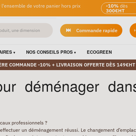
 l'ensemble de votre panier hors prix
-10%
dès
300€HT
Commande rapide
AIRES
NOS CONSEILS PROS
ECOGREEN
ÈRE COMMANDE -10% + LIVRAISON OFFERTE DÈS 149€HT
ur déménager dans
ocaux professionnels ?
 effectuer un déménagement réussi. Le changement d’emplacem