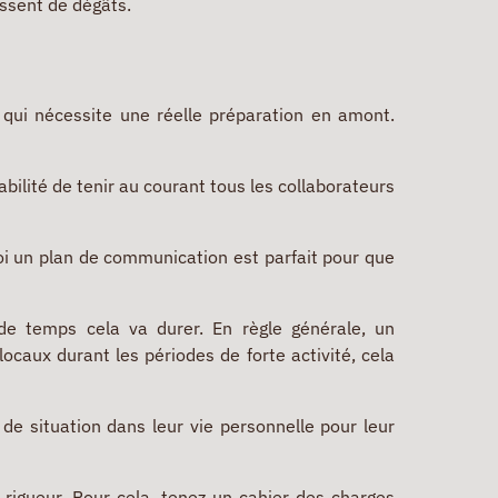
issent de dégâts.
qui nécessite une réelle préparation en amont.
abilité de tenir au courant tous les collaborateurs
oi un plan de communication est parfait pour que
de temps cela va durer. En règle générale, un
ocaux durant les périodes de forte activité, cela
e situation dans leur vie personnelle pour leur
rigueur. Pour cela, tenez un cahier des charges