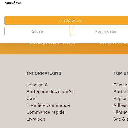
paramètres.
précis qui détaille les opérations à mener. Égale
votre mobilier.
Accepter tout
Refuser
Non, ajuster
Livraison rapide
Livraison g
24/72h partout en europe
Dès 250€ HT d’
INFORMATIONS
TOP U
La société
Caisse
Protection des données
Pochet
CGV
Papier
Première commande
Adhésif
Commande rapide
Film ét
Livraison
Sac & 