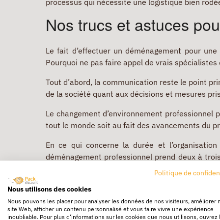
processus qui nécessite une logistique bien rodée
Nos trucs et astuces po
Le fait d’effectuer un déménagement pour une 
Pourquoi ne pas faire appel de vrais spécialistes
Tout d’abord, la communication reste le point prim
de la société quant aux décisions et mesures pri
Le changement d’environnement professionnel peu
tout le monde soit au fait des avancements du pr
En ce qui concerne la durée et l’organisatio
déménagement professionnel prend deux à trois mo
engendrerait des pressions inutiles supplémentai
Politique de confiden
Nombre d’individus possèdent leurs habitudes d
Nous utilisons des cookies
appartement ou maison.
Nous pouvons les placer pour analyser les données de nos visiteurs, améliorer 
site Web, afficher un contenu personnalisé et vous faire vivre une expérience
inoubliable. Pour plus d'informations sur les cookies que nous utilisons, ouvrez 
Cependant le déménagement d’entreprise est une