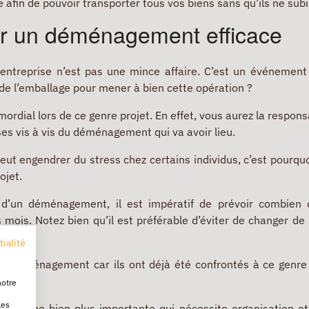
 afin de pouvoir transporter tous vos biens sans qu’ils ne sub
ur un déménagement efficace
entreprise n’est pas une mince affaire. C’est un événement 
 de l’emballage pour mener à bien cette opération ?
ordial lors de ce genre projet. En effet, vous aurez la respons
ses vis à vis du déménagement qui va avoir lieu.
t engendrer du stress chez certains individus, c’est pourqu
ojet.
n d’un déménagement, il est impératif de prévoir combien 
is. Notez bien qu’il est préférable d’éviter de changer de l
res.
tialité
e déménagement car ils ont déjà été confrontés à ce genre d
notre
les
 tâche bien plus importante qui nécessite organisation et 