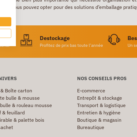
ment, vous pouvez opter pour des solutions d’emballage pratiqu
ratuite
Destockage
Bes
achat
Profitez de prix bas toute l’année
Un s
NIVERS
NOS CONSEILS PROS
 & Boîte carton
E-commerce
te bulle & mousse
Entrepôt & stockage
 bulle & rouleau mousse
Transport & logistique
 & feuillard
Entretien & hygiène
irable & palette bois
Boutique & magasin
sachet
Bureautique