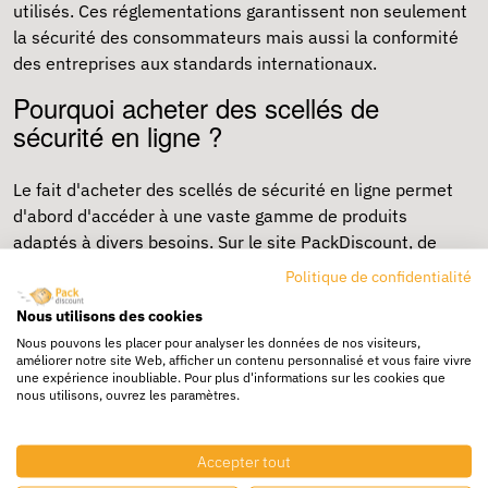
utilisés. Ces réglementations garantissent non seulement
la sécurité des consommateurs mais aussi la conformité
des entreprises aux standards internationaux.
Pourquoi acheter des scellés de
sécurité en ligne ?
Le fait d'acheter des scellés de sécurité en ligne permet
d'abord d'accéder à une vaste gamme de produits
adaptés à divers besoins. Sur le site PackDiscount, de
nombreux articles différents sont proposés, allant de
Politique de confidentialité
scellés simples
à des solutions de
scellés de haute
Nous utilisons des cookies
sécurité, parfois munis d'un clou autobloquant
. Sur notre
Nous pouvons les placer pour analyser les données de nos visiteurs,
site, nous vous promettons des informations détaillées
améliorer notre site Web, afficher un contenu personnalisé et vous faire vivre
sur chaque produit et des tarifs défiants toute
une expérience inoubliable. Pour plus d'informations sur les cookies que
nous utilisons, ouvrez les paramètres.
concurrencent. Ainsi, profitez de
solutions économiques
de scellés de sécurité
! Notre souhait ? Rendre les achats
de scellés accessibles à tous, pour les entreprises de
Accepter tout
toutes les tailles !