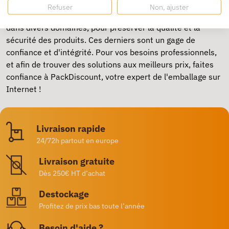
Refuser
Non, ajuster
Vous l'aurez compris, les scellés sont des éléments clés
dans divers domaines, pour préserver la qualité et la
sécurité des produits. Ces derniers sont un gage de
confiance et d'intégrité. Pour vos besoins professionnels,
et afin de trouver des solutions aux meilleurs prix, faites
confiance à PackDiscount, votre expert de l'emballage sur
Internet !
Livraison rapide
24/72h partout en europe
Livraison gratuite
Dès 250€ HT d’achat
Destockage
Profitez de prix bas toute l’année
Besoin d'aide ?