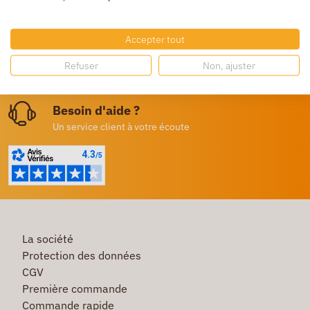
Livraison gratuite
Dès 250€ HT d’achat
Accepter tout
Destockage
Refuser
Non, ajuster
Profitez de prix bas toute l’année
Besoin d'aide ?
Un service client à votre écoute
La société
Protection des données
CGV
Première commande
Commande rapide