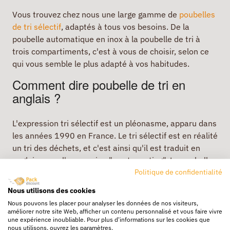
Vous trouvez chez nous une large gamme de
poubelles
de tri sélectif
, adaptés à tous vos besoins. De la
poubelle automatique en inox à la poubelle de tri à
trois compartiments, c'est à vous de choisir, selon ce
qui vous semble le plus adapté à vos habitudes.
Comment dire poubelle de tri en
anglais ?
L'expression tri sélectif est un pléonasme, apparu dans
les années 1990 en France. Le tri sélectif est en réalité
un tri des déchets, et c'est ainsi qu'il est traduit en
anglais, avec l'expression "waste sorting". La poubelle
Politique de confidentialité
de tri devient donc "a sorting trash".
Nous utilisons des cookies
Nous pouvons les placer pour analyser les données de nos visiteurs,
Livraison rapide
améliorer notre site Web, afficher un contenu personnalisé et vous faire vivre
une expérience inoubliable. Pour plus d'informations sur les cookies que
24/72h partout en europe
nous utilisons, ouvrez les paramètres.