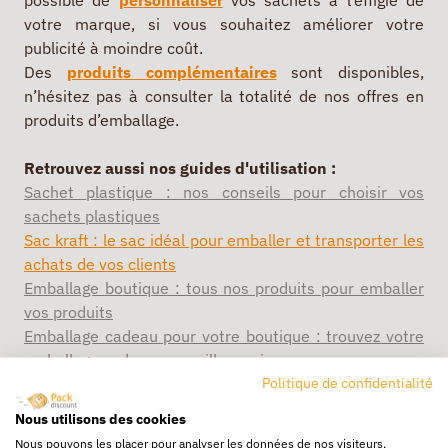
possible de
personnaliser
vos sachets à l’effigie de
votre marque, si vous souhaitez améliorer votre
publicité à moindre coût.
Des
produits complémentaires
sont disponibles,
n’hésitez pas à consulter la totalité de nos offres en
produits d’emballage.
Retrouvez aussi nos guides d'utilisation :
Sachet plastique : nos conseils pour choisir vos
sachets plastiques
Sac kraft : le sac idéal pour emballer et transporter les
achats de vos clients
Emballage boutique : tous nos produits pour emballer
vos produits
Emballage cadeau pour votre boutique
: trouvez votre
emballage cadeau au meilleur prix
Politique de confidentialité
Quels sont les avantages du papier kraft pour
l’emballage de vos produits ?
Nous utilisons des cookies
Nous pouvons les placer pour analyser les données de nos visiteurs,