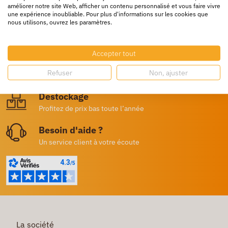
améliorer notre site Web, afficher un contenu personnalisé et vous faire vivre
une expérience inoubliable. Pour plus d'informations sur les cookies que
nous utilisons, ouvrez les paramètres.
Livraison rapide
24/72h partout en europe
Accepter tout
Livraison gratuite
Refuser
Non, ajuster
Dès 250€ HT d’achat
Destockage
Profitez de prix bas toute l’année
Besoin d'aide ?
Un service client à votre écoute
La société