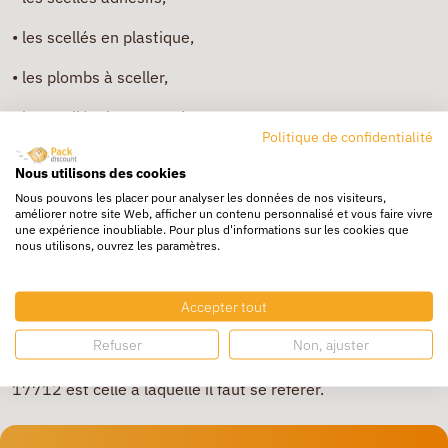
•
les scellés en plastique,
•
les plombs à sceller,
•
les scellés de type cadenas,
Politique de confidentialité
•
les scellés sous forme de bouteille.
Nous utilisons des cookies
Pour les marchandises particulièrement, les scellés
Nous pouvons les placer pour analyser les données de nos visiteurs,
améliorer notre site Web, afficher un contenu personnalisé et vous faire vivre
adhésifs, les plombs à sceller en plastique et les scellés
une expérience inoubliable. Pour plus d'informations sur les cookies que
plastiques sont les plus courants. Cependant, ils doivent
nous utilisons, ouvrez les paramètres.
être sélectionnés en tenant compte du mode de transport
et du respect des réglementations douanières de chaque
Accepter tout
pays. Enfin, comme pour les sangles, la sécurité offerte
par un scellé est déterminée par sa conformité aux
Refuser
Non, ajuster
normes en vigueur. Pour ce type d’outil, la norme ISO
17712 est celle à laquelle il faut se référer.