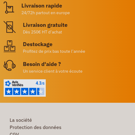
Livraison rapide
24/72h partout en europe
Livraison gratuite
Dès 250€ HT d’achat
Destockage
Profitez de prix bas toute l’année
Besoin d'aide ?
Un service client à votre écoute
La société
Protection des données
CGV