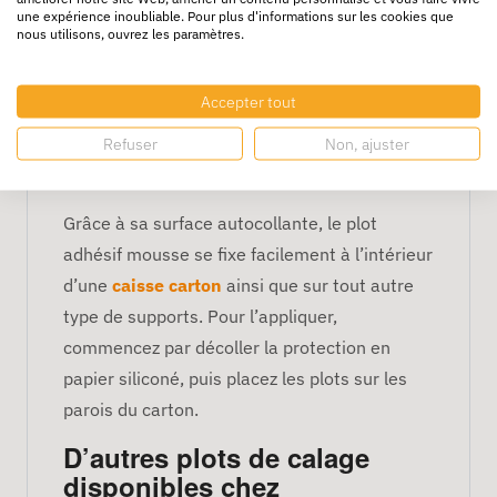
une expérience inoubliable. Pour plus d'informations sur les cookies que
produits hors de portée des chocs et
nous utilisons, ouvrez les paramètres.
vibrations pouvant survenir pendant le
transport ou la manutention.
Accepter tout
Application du plot adhésif
Refuser
Non, ajuster
mousse dans un carton
Grâce à sa surface autocollante, le plot
adhésif mousse se fixe facilement à l’intérieur
d’une
caisse carton
ainsi que sur tout autre
type de supports. Pour l’appliquer,
commencez par décoller la protection en
papier siliconé, puis placez les plots sur les
parois du carton.
D’autres plots de calage
disponibles chez