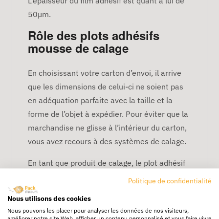
L’épaisseur du film adhésif est quant à lui de
50µm.
Rôle des plots adhésifs
mousse de calage
En choisissant votre carton d’envoi, il arrive
que les dimensions de celui-ci ne soient pas
en adéquation parfaite avec la taille et la
forme de l’objet à expédier. Pour éviter que la
marchandise ne glisse à l’intérieur du carton,
vous avez recours à des systèmes de calage.
En tant que produit de calage, le plot adhésif
est destiné à stabiliser et protéger vos
Politique de confidentialité
marchandises sensibles aux chocs. Une fois
Nous utilisons des cookies
installés à l’intérieur de votre carton
Nous pouvons les placer pour analyser les données de nos visiteurs,
d’emballage, les plots adhésifs gardent vos
améliorer notre site Web, afficher un contenu personnalisé et vous faire vivre