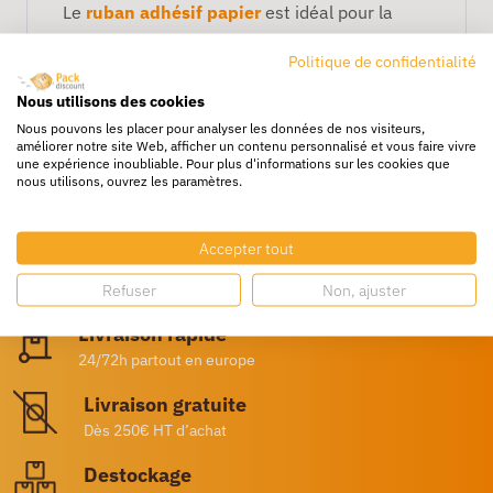
Le
ruban adhésif papier
est idéal pour la
protection et le masquage temporaire des
Politique de confidentialité
travaux de peinture, lignes droites en
Nous utilisons des cookies
intérieur...
Nous pouvons les placer pour analyser les données de nos visiteurs,
améliorer notre site Web, afficher un contenu personnalisé et vous faire vivre
une expérience inoubliable. Pour plus d'informations sur les cookies que
nous utilisons, ouvrez les paramètres.
Accepter tout
Refuser
Non, ajuster
Livraison rapide
24/72h partout en europe
Livraison gratuite
Dès 250€ HT d’achat
Destockage