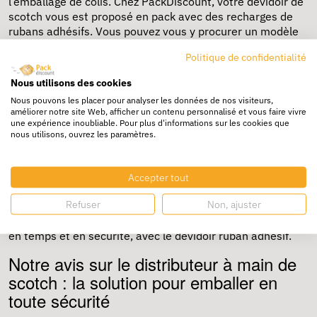
l’emballage de colis. Chez PackDiscount, votre dévidoir de
scotch vous est proposé en pack avec des recharges de
rubans adhésifs. Vous pouvez vous y procurer un modèle
pour lourd colis ou pour bureau. Profitez d’un lot de 16
Politique de confidentialité
Magic + 1 avec le dévidoir C60 SCOTCH. La particularité
de ce modèle est que ruban se découpe facilement,
Nous utilisons des cookies
invisible à la photocopie et ne jaunit pas. Le dévidoir est
Nous pouvons les placer pour analyser les données de nos visiteurs,
adapté pour les rouleaux de dimensions 19 mm x 33 m.
améliorer notre site Web, afficher un contenu personnalisé et vous faire vivre
une expérience inoubliable. Pour plus d'informations sur les cookies que
Le rendement et la productivité de l'équipe de logistique
nous utilisons, ouvrez les paramètres.
d'une entreprise commerciale dépend en grande partie de
sa rapidité. Cette réalité est d'autant plus vraie dans le
domaine de l'emballage. Plus le colis est rapidement
Accepter tout
emballé, plus le nombre de colis emballés en une journée
Refuser
Non, ajuster
augmente. L'utilisation de rubans adhésifs d'emballage est
incontournable, et c'est dessus que vous pouvez gagner
en temps et en sécurité, avec le dévidoir ruban adhésif.
Notre avis sur le distributeur à main de
scotch : la solution pour emballer en
toute sécurité