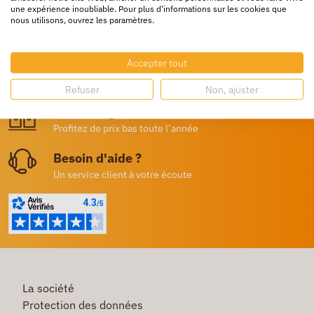
une expérience inoubliable. Pour plus d'informations sur les cookies que
Livraison rapide
nous utilisons, ouvrez les paramètres.
24/72h partout en europe
Accepter tout
Livraison gratuite
Dès 250€ HT d’achat
Refuser
Non, ajuster
Destockage
Profitez de prix bas toute l’année
Besoin d'aide ?
Un service client à votre écoute
La société
Protection des données