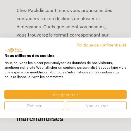
Chez Packdiscount, nous vous proposons des
containers carton déclinés en plusieurs
dimensions. Quels que soient vos besoins,
vous trouverez le format correspondant sur
notre catalogue. Retrouvez sur le site des
Politique de confidentialité
containers de 118 x 78 x 40 cm jusqu’à 118 x
Nous utilisons des cookies
97 x 82 cm. Les dimensions correspondent
Nous pouvons les placer pour analyser les données de nos visiteurs,
aux côtes intérieures.
améliorer notre site Web, afficher un contenu personnalisé et vous faire vivre
une expérience inoubliable. Pour plus d'informations sur les cookies que
nous utilisons, ouvrez les paramètres.
Achat demi container carton
au meilleur prix :
Packdiscount votre
Accepter tout
fournisseur en caisse
Refuser
Non, ajuster
américaine pour l'export des
marchandises