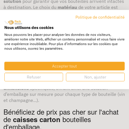
solution
pour garantir que vos bouteilles arrivent intactes
à destination. Le choix du
matériau
de votre article est
également essentiel pour protéger efficacement vos
Politique de confidentialité
produits.
Nous utilisons des cookies
Quels types de bouteilles peuvent
Nous pouvons les placer pour analyser les données de nos visiteurs,
être emballés ?
améliorer notre site Web, afficher un contenu personnalisé et vous faire vivre
une expérience inoubliable. Pour plus d'informations sur les cookies que
nous utilisons, ouvrez les paramètres.
Nos
cartons pour bouteilles pour commerçants ou
professionnels
conviennent à une grande variété de
types de bouteilles
, y compris les
bouteilles de vin
, les
Accepter tout
bouteilles en verre
, les
bouteilles de champagne
, les
spiritueux
et même la
bière
. Chaque type de produit peut
Refuser
Non, ajuster
être emballé en fonction de son
format
, hauteur et de ses
dimensions
spécifiques, offrant ainsi une solution
d’emballage sur mesure pour chaque type de bouteille (vin
et champagne...).
Bénéficiez de prix pas cher sur l'achat
de
bouteilles
caisses carton
d'emballage.