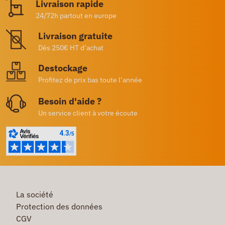
Livraison rapide
24/72h partout en europe
Livraison gratuite
Dès 250€ HT d’achat
Destockage
Profitez de prix bas toute l’année
Besoin d'aide ?
Un service client à votre écoute
La société
Protection des données
CGV