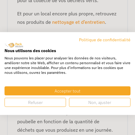
pour la collecte de vos déchets verts.
Et pour un local encore plus propre, retrouvez
nos produits de
nettoyage et d’entretien
.
Profitez de nos produits où que vous soyez en
Politique de confidentialité
France grâce à notre service de livraison.
Nous utilisons des cookies
Comment choisir une
Nous pouvons les placer pour analyser les données de nos visiteurs,
poubelle de cuisine : 25L,
améliorer notre site Web, afficher un contenu personnalisé et vous faire vivre
une expérience inoubliable. Pour plus d'informations sur les cookies que
50L ou 100L ?
nous utilisons, ouvrez les paramètres.
Outre le côté esthétique pour se marier à
Accepter tout
votre intérieur, une poubelle de cuisine se doit
Refuser
Non, ajuster
d’être résistante et facile d’entretien. En
termes de contenance, choisissez votre
poubelle en fonction de la quantité de
déchets que vous produisez en une journée.